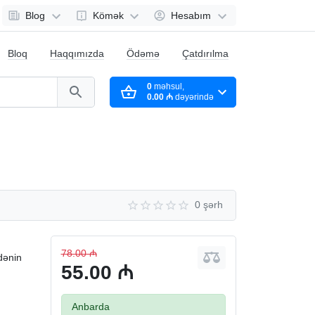
Blog
Kömək
Hesabım
Bloq
Haqqımızda
Ödəmə
Çatdırılma
0
məhsul,
0.00 ₼
dəyərində
0 şərh
78.00 ₼
dənin
55.00 ₼
Anbarda