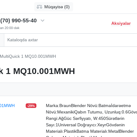
Müqayisə (0)
(70) 990-55-40
Aksiyalar
-dan 20:00-dək
 MultiQuick 1 MQ10.001MWH
ick 1 MQ10.001MWH
Marka:BraunBlender Növü:Batmaİdarəetmə
-29%
Növü:MexanikiQabın Tutumu, Uzunluq:0.6Göv
Rəngi:AğGüc Sərfiyyatı, W:450Sürətlərin
Sayı:1Universal Doğrayıcı:XeyrGövdənin
Materialı:PlastikBatma Materialı:MetalBlender