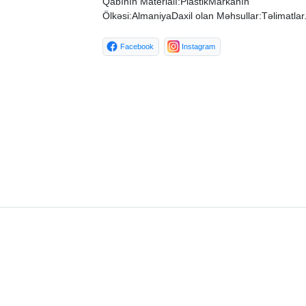
Qabının Materialı:PlastikMarkanın
Ölkəsi:AlmaniyaDaxil olan Məhsullar:Təlimatlar
Facebook
Instagram