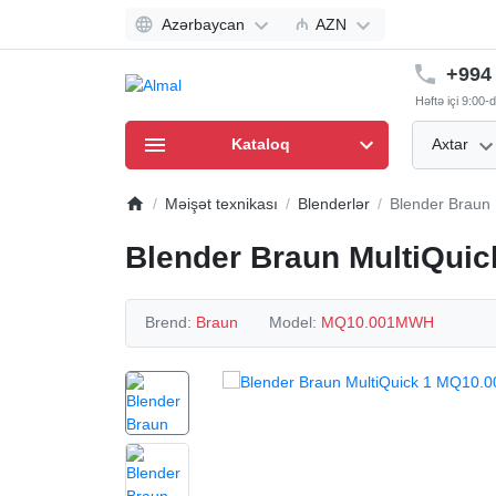
Azərbaycan
₼
AZN
+994 
Həftə içi 9:00
Kataloq
Axtar
Məişət texnikası
Blenderlər
Blender Braun
Blender Braun MultiQu
Brend:
Braun
Model:
MQ10.001MWH