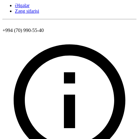
Əlqələr
Zəng sifarişi
+994 (70) 990-55-40