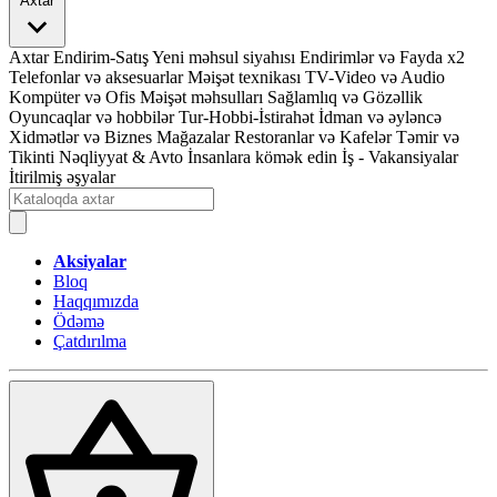
Axtar
Axtar
Endirim-Satış
Yeni məhsul siyahısı
Endirimlər və Fayda x2
Telefonlar və aksesuarlar
Məişət texnikası
TV-Video və Audio
Kompüter və Ofis
Məişət məhsulları
Sağlamlıq və Gözəllik
Oyuncaqlar və hobbilər
Tur-Hobbi-İstirahət
İdman və əyləncə
Xidmətlər və Biznes
Mağazalar
Restoranlar və Kafelər
Təmir və
Tikinti
Nəqliyyat & Avto
İnsanlara kömək edin
İş - Vakansiyalar
İtirilmiş əşyalar
Aksiyalar
Bloq
Haqqımızda
Ödəmə
Çatdırılma