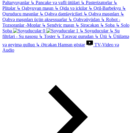
Paltaryuyanlar
↳
Pancake və vafli ütüləri
↳
Pasterizatorlar
↳
Plitələr
↳
Qabyuyan maşın
↳
Qida və içkilər
↳
Qril-Barbekyu
↳
Quruducu maşınlar
↳
Qəhvə dəmləyiciləri
↳
Qəhvə maşınları
↳
Qəhvə maşınları üçün aksessuarlar
↳
Qəhvəüyüdən
↳
Robot -
Tozsoranlar -Moplar
↳
Sendviç maşın
↳
Şirəçəkən
↳
Soba
↳
Solo
Soba
↳
Soyuducular
↳
Su
filtrləri - Su nasosu
↳
Toster
↳
Tərəvəz qurudan
↳
Ütü
↳
Ütüləmə
və geyimə qulluq
↳
Ətçəkən
Hamsın göstər
TV-Video və
Audio