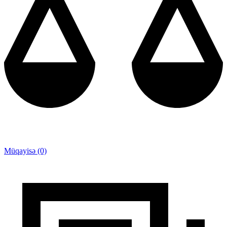
Müqayisə (0)