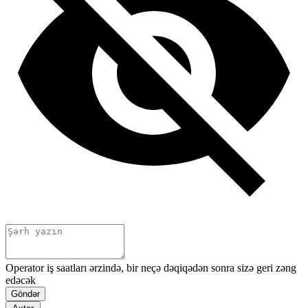
Operator iş saatları ərzində, bir neçə dəqiqədən sonra sizə geri zəng
edəcək
Göndər