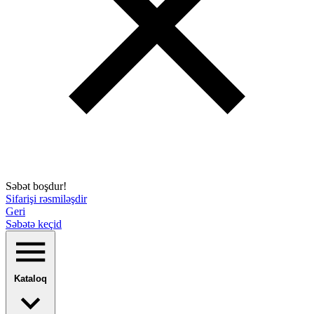
Səbət boşdur!
Sifarişi rəsmiləşdir
Geri
Səbətə keçid
Kataloq