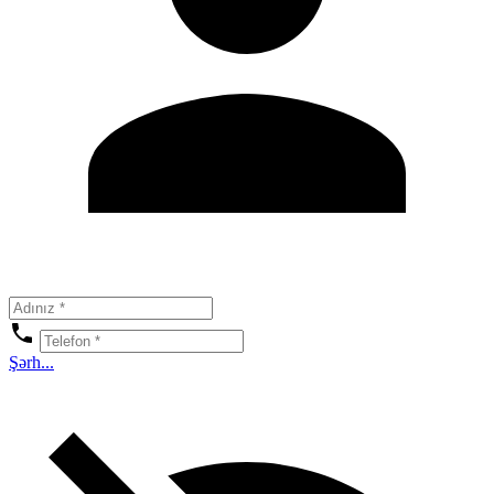
Şərh...