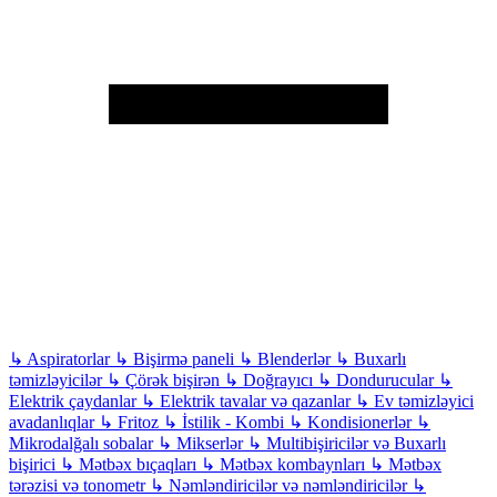
↳
Aspiratorlar
↳
Bişirmə paneli
↳
Blenderlər
↳
Buxarlı
təmizləyicilər
↳
Çörək bişirən
↳
Doğrayıcı
↳
Dondurucular
↳
Elektrik çaydanlar
↳
Elektrik tavalar və qazanlar
↳
Ev təmizləyici
avadanlıqlar
↳
Fritoz
↳
İstilik - Kombi
↳
Kondisionerlər
↳
Mikrodalğalı sobalar
↳
Mikserlər
↳
Multibişiricilər və Buxarlı
bişirici
↳
Mətbəx bıçaqları
↳
Mətbəx kombaynları
↳
Mətbəx
tərəzisi və tonometr
↳
Nəmləndiricilər və nəmləndiricilər
↳