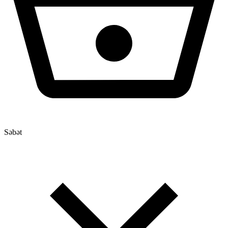
Səbət