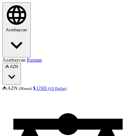
Azərbaycan
Azərbaycan
Russian
₼
AZN
₼
AZN
$
USD
(Manat)
(US Dollar)