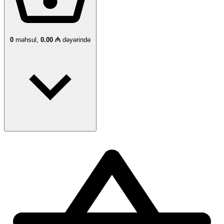
0
məhsul,
0.00 ₼
dəyərində