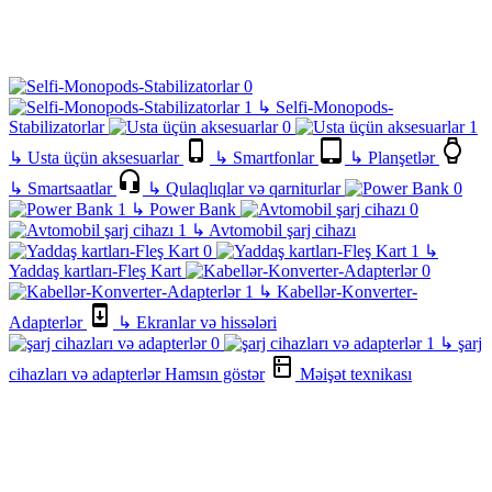
↳
Selfi-Monopods-
Stabilizatorlar
↳
Usta üçün aksesuarlar
↳
Smartfonlar
↳
Planşetlər
↳
Smartsaatlar
↳
Qulaqlıqlar və qarniturlar
↳
Power Bank
↳
Avtomobil şarj cihazı
↳
Yaddaş kartları-Fleş Kart
↳
Kabellər-Konverter-
Adapterlər
↳
Ekranlar və hissələri
↳
şarj
cihazları və adapterlər
Hamsın göstər
Məişət texnikası