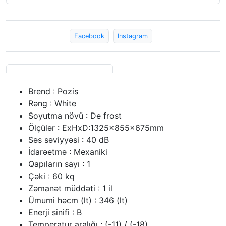
Facebook
Instagram
Brend : Pozis
Rəng : White
Soyutma növü : De frost
Ölçülər : ExHxD:1325x855x675mm
Səs səviyyəsi : 40 dB
İdarəetmə : Mexaniki
Qapıların sayı : 1
Çəki : 60 kq
Zəmanət müddəti : 1 il
Ümumi həcm (lt) : 346 (lt)
Enerji sinifi : B
Temperatur aralığı : (-11) / (-18)