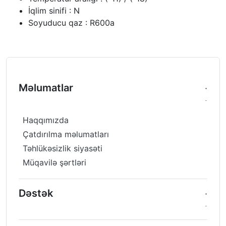
İqlim sinifi : N
Soyuducu qaz : R600a
Məlumatlar
Haqqımızda
Çatdırılma məlumatları
Təhlükəsizlik siyasəti
Müqavilə şərtləri
Dəstək