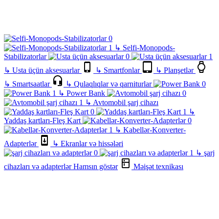
↳
Selfi-Monopods-
Stabilizatorlar
↳
Usta üçün aksesuarlar
↳
Smartfonlar
↳
Planşetlər
↳
Smartsaatlar
↳
Qulaqlıqlar və qarniturlar
↳
Power Bank
↳
Avtomobil şarj cihazı
↳
Yaddaş kartları-Fleş Kart
↳
Kabellər-Konverter-
Adapterlər
↳
Ekranlar və hissələri
↳
şarj
cihazları və adapterlər
Hamsın göstər
Məişət texnikası