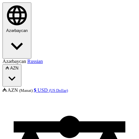
Azərbaycan
Azərbaycan
Russian
₼
AZN
₼
AZN
$
USD
(Manat)
(US Dollar)