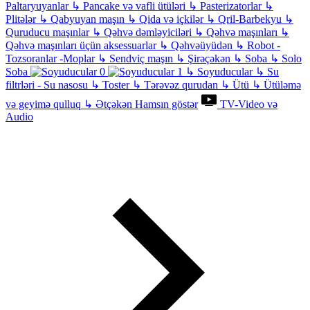
Paltaryuyanlar
↳
Pancake və vafli ütüləri
↳
Pasterizatorlar
↳
Plitələr
↳
Qabyuyan maşın
↳
Qida və içkilər
↳
Qril-Barbekyu
↳
Quruducu maşınlar
↳
Qəhvə dəmləyiciləri
↳
Qəhvə maşınları
↳
Qəhvə maşınları üçün aksessuarlar
↳
Qəhvəüyüdən
↳
Robot -
Tozsoranlar -Moplar
↳
Sendviç maşın
↳
Şirəçəkən
↳
Soba
↳
Solo
Soba
↳
Soyuducular
↳
Su
filtrləri - Su nasosu
↳
Toster
↳
Tərəvəz qurudan
↳
Ütü
↳
Ütüləmə
və geyimə qulluq
↳
Ətçəkən
Hamsın göstər
TV-Video və
Audio