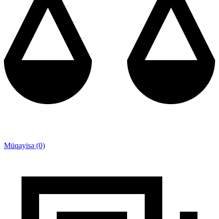
Müqayisə (0)