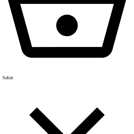
Səbət