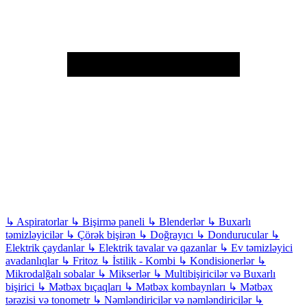
↳
Aspiratorlar
↳
Bişirmə paneli
↳
Blenderlər
↳
Buxarlı
təmizləyicilər
↳
Çörək bişirən
↳
Doğrayıcı
↳
Dondurucular
↳
Elektrik çaydanlar
↳
Elektrik tavalar və qazanlar
↳
Ev təmizləyici
avadanlıqlar
↳
Fritoz
↳
İstilik - Kombi
↳
Kondisionerlər
↳
Mikrodalğalı sobalar
↳
Mikserlər
↳
Multibişiricilər və Buxarlı
bişirici
↳
Mətbəx bıçaqları
↳
Mətbəx kombaynları
↳
Mətbəx
tərəzisi və tonometr
↳
Nəmləndiricilər və nəmləndiricilər
↳