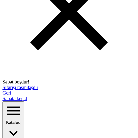
Səbət boşdur!
Sifarişi rəsmiləşdir
Geri
Səbətə keçid
Kataloq