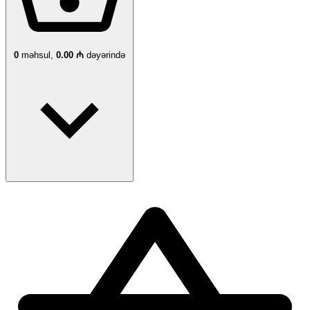
0
məhsul,
0.00 ₼
dəyərində