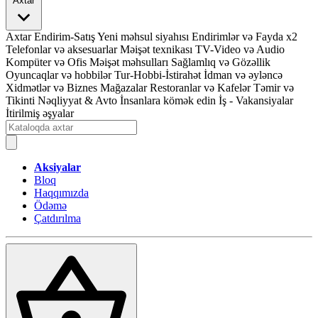
Axtar
Axtar
Endirim-Satış
Yeni məhsul siyahısı
Endirimlər və Fayda x2
Telefonlar və aksesuarlar
Məişət texnikası
TV-Video və Audio
Kompüter və Ofis
Məişət məhsulları
Sağlamlıq və Gözəllik
Oyuncaqlar və hobbilər
Tur-Hobbi-İstirahət
İdman və əyləncə
Xidmətlər və Biznes
Mağazalar
Restoranlar və Kafelər
Təmir və
Tikinti
Nəqliyyat & Avto
İnsanlara kömək edin
İş - Vakansiyalar
İtirilmiş əşyalar
Aksiyalar
Bloq
Haqqımızda
Ödəmə
Çatdırılma