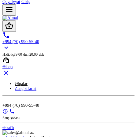
Qeydiyyat
Giriş
+994 (70) 990-55-40
Həftə içi 9:00-dan 20:00-dək
Əlaqə
Əlqələr
Zəng sifarişi
+994 (70) 990-55-40
Satış şöbəsi
Ətraflı