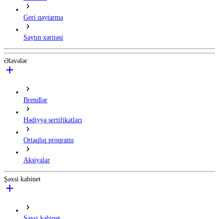
Geri qaytarma
Saytın xəritəsi
Əlavələr
Brendlər
Hədiyyə sertifikatları
Ortaqlıq proqramı
Aksiyalar
Şəxsi kabinet
Şəxsi kabinet