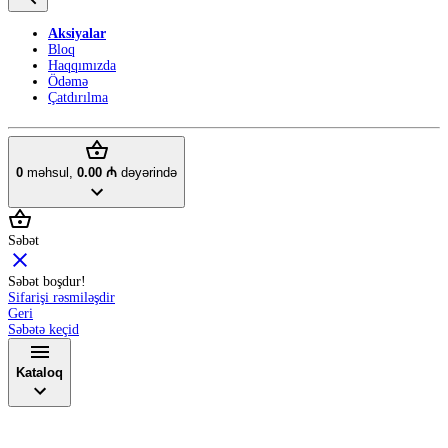
Aksiyalar
Bloq
Haqqımızda
Ödəmə
Çatdırılma
0
məhsul,
0.00 ₼
dəyərində
Səbət
Səbət boşdur!
Sifarişi rəsmiləşdir
Geri
Səbətə keçid
Kataloq