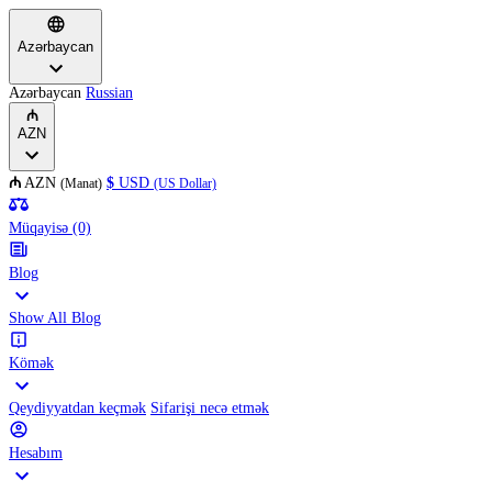
Azərbaycan
Azərbaycan
Russian
₼
AZN
₼
AZN
$
USD
(Manat)
(US Dollar)
Müqayisə (0)
Blog
Show All Blog
Kömək
Qeydiyyatdan keçmək
Sifarişi necə etmək
Hesabım