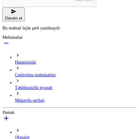
Davam et
Bu məhsul üçün şərh yazılmayıb.
Məlumatlar
Haqqımızda
Çatdırılma məlumatları
Təhlükəsizlik siyasəti
Müqavilə şərtləri
Dəstək
Əlaqələr