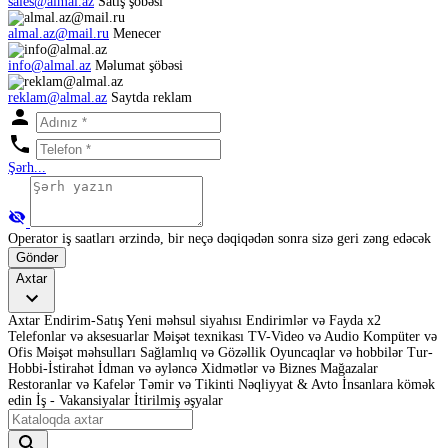
sales@almal.az
Satış şöbəsi
almal.az@mail.ru
Menecer
info@almal.az
Məlumat şöbəsi
reklam@almal.az
Saytda reklam
Şərh...
Operator iş saatları ərzində, bir neçə dəqiqədən sonra sizə geri zəng edəcək
Göndər
Axtar
Axtar
Endirim-Satış
Yeni məhsul siyahısı
Endirimlər və Fayda x2
Telefonlar və aksesuarlar
Məişət texnikası
TV-Video və Audio
Kompüter və
Ofis
Məişət məhsulları
Sağlamlıq və Gözəllik
Oyuncaqlar və hobbilər
Tur-
Hobbi-İstirahət
İdman və əyləncə
Xidmətlər və Biznes
Mağazalar
Restoranlar və Kafelər
Təmir və Tikinti
Nəqliyyat & Avto
İnsanlara kömək
edin
İş - Vakansiyalar
İtirilmiş əşyalar