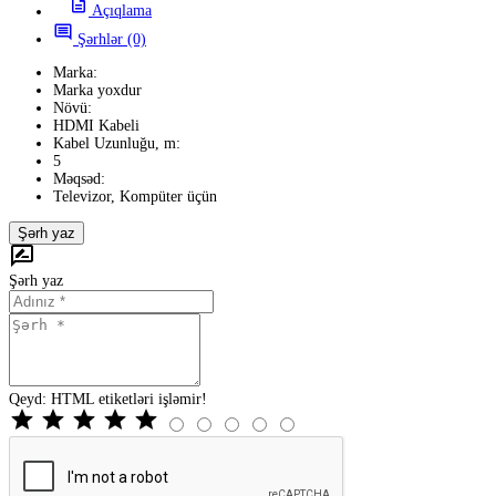
Açıqlama
Şərhlər (0)
Marka:
Marka yoxdur
Növü:
HDMI Kabeli
Kabel Uzunluğu, m:
5
Məqsəd:
Televizor, Kompüter üçün
Şərh yaz
Şərh yaz
Qeyd:
HTML etiketləri işləmir!