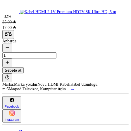
-32%
25.00 ₼
17.00 ₼
Anbarda
Səbətə at
Marka:Marka yoxdurNövü:HDMI KabeliKabel Uzunluğu,
m:5Məqsəd:Televizor, Kompüter üçün...
→
Facebook
Instagram