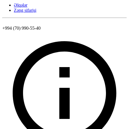
Əlqələr
Zəng sifarişi
+994 (70) 990-55-40