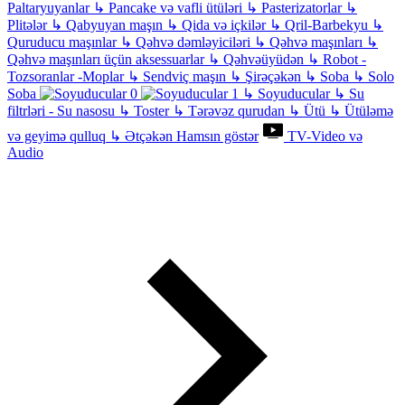
Paltaryuyanlar
↳
Pancake və vafli ütüləri
↳
Pasterizatorlar
↳
Plitələr
↳
Qabyuyan maşın
↳
Qida və içkilər
↳
Qril-Barbekyu
↳
Quruducu maşınlar
↳
Qəhvə dəmləyiciləri
↳
Qəhvə maşınları
↳
Qəhvə maşınları üçün aksessuarlar
↳
Qəhvəüyüdən
↳
Robot -
Tozsoranlar -Moplar
↳
Sendviç maşın
↳
Şirəçəkən
↳
Soba
↳
Solo
Soba
↳
Soyuducular
↳
Su
filtrləri - Su nasosu
↳
Toster
↳
Tərəvəz qurudan
↳
Ütü
↳
Ütüləmə
və geyimə qulluq
↳
Ətçəkən
Hamsın göstər
TV-Video və
Audio