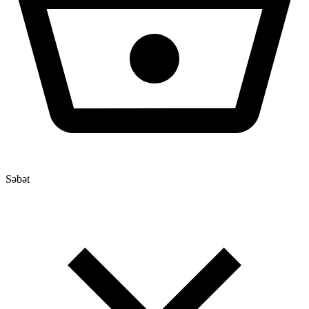
Səbət