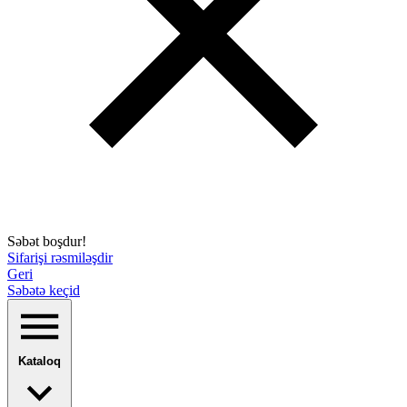
Səbət boşdur!
Sifarişi rəsmiləşdir
Geri
Səbətə keçid
Kataloq