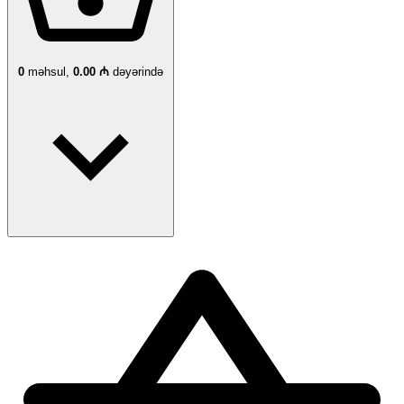
0
məhsul,
0.00 ₼
dəyərində