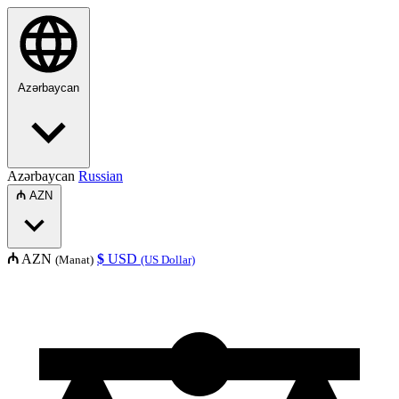
Azərbaycan
Azərbaycan
Russian
₼
AZN
₼
AZN
$
USD
(Manat)
(US Dollar)