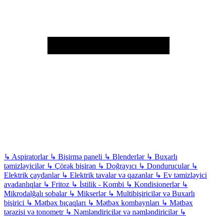
↳
Aspiratorlar
↳
Bişirmə paneli
↳
Blenderlər
↳
Buxarlı
təmizləyicilər
↳
Çörək bişirən
↳
Doğrayıcı
↳
Dondurucular
↳
Elektrik çaydanlar
↳
Elektrik tavalar və qazanlar
↳
Ev təmizləyici
avadanlıqlar
↳
Fritoz
↳
İstilik - Kombi
↳
Kondisionerlər
↳
Mikrodalğalı sobalar
↳
Mikserlər
↳
Multibişiricilər və Buxarlı
bişirici
↳
Mətbəx bıçaqları
↳
Mətbəx kombaynları
↳
Mətbəx
tərəzisi və tonometr
↳
Nəmləndiricilər və nəmləndiricilər
↳