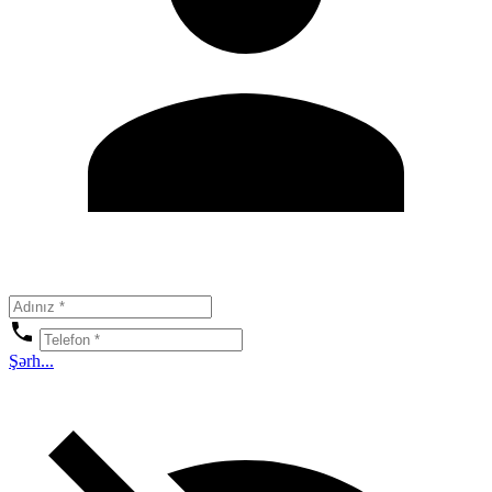
Şərh...