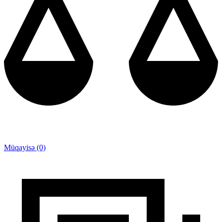
Müqayisə (0)