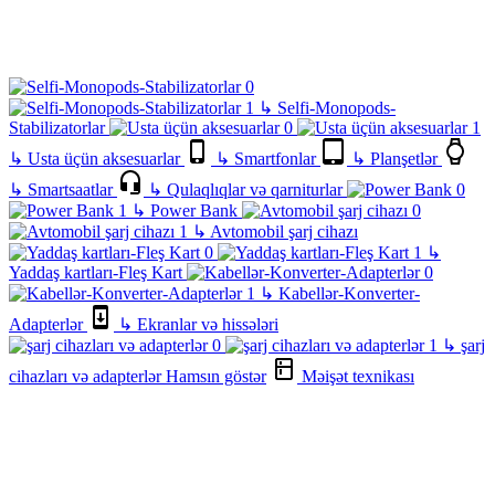
↳
Selfi-Monopods-
Stabilizatorlar
↳
Usta üçün aksesuarlar
↳
Smartfonlar
↳
Planşetlər
↳
Smartsaatlar
↳
Qulaqlıqlar və qarniturlar
↳
Power Bank
↳
Avtomobil şarj cihazı
↳
Yaddaş kartları-Fleş Kart
↳
Kabellər-Konverter-
Adapterlər
↳
Ekranlar və hissələri
↳
şarj
cihazları və adapterlər
Hamsın göstər
Məişət texnikası