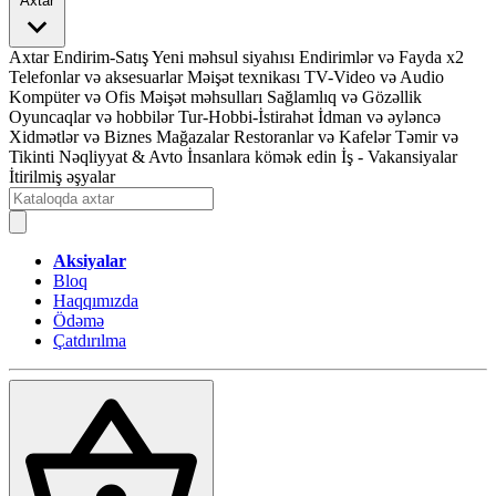
Axtar
Axtar
Endirim-Satış
Yeni məhsul siyahısı
Endirimlər və Fayda x2
Telefonlar və aksesuarlar
Məişət texnikası
TV-Video və Audio
Kompüter və Ofis
Məişət məhsulları
Sağlamlıq və Gözəllik
Oyuncaqlar və hobbilər
Tur-Hobbi-İstirahət
İdman və əyləncə
Xidmətlər və Biznes
Mağazalar
Restoranlar və Kafelər
Təmir və
Tikinti
Nəqliyyat & Avto
İnsanlara kömək edin
İş - Vakansiyalar
İtirilmiş əşyalar
Aksiyalar
Bloq
Haqqımızda
Ödəmə
Çatdırılma