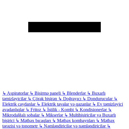
↳
Aspiratorlar
↳
Bişirmə paneli
↳
Blenderlər
↳
Buxarlı
təmizləyicilər
↳
Çörək bişirən
↳
Doğrayıcı
↳
Dondurucular
↳
Elektrik çaydanlar
↳
Elektrik tavalar və qazanlar
↳
Ev təmizləyici
avadanlıqlar
↳
Fritoz
↳
İstilik - Kombi
↳
Kondisionerlər
↳
Mikrodalğalı sobalar
↳
Mikserlər
↳
Multibişiricilər və Buxarlı
bişirici
↳
Mətbəx bıçaqları
↳
Mətbəx kombaynları
↳
Mətbəx
tərəzisi və tonometr
↳
Nəmləndiricilər və nəmləndiricilər
↳