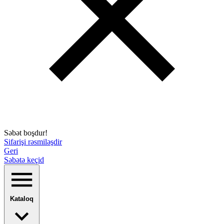
Səbət boşdur!
Sifarişi rəsmiləşdir
Geri
Səbətə keçid
Kataloq