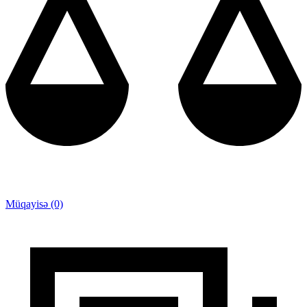
Müqayisə (0)