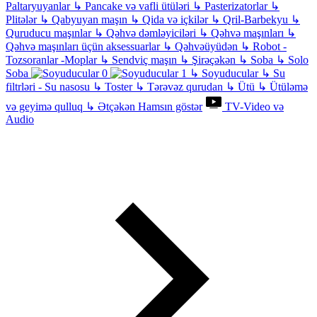
Paltaryuyanlar
↳
Pancake və vafli ütüləri
↳
Pasterizatorlar
↳
Plitələr
↳
Qabyuyan maşın
↳
Qida və içkilər
↳
Qril-Barbekyu
↳
Quruducu maşınlar
↳
Qəhvə dəmləyiciləri
↳
Qəhvə maşınları
↳
Qəhvə maşınları üçün aksessuarlar
↳
Qəhvəüyüdən
↳
Robot -
Tozsoranlar -Moplar
↳
Sendviç maşın
↳
Şirəçəkən
↳
Soba
↳
Solo
Soba
↳
Soyuducular
↳
Su
filtrləri - Su nasosu
↳
Toster
↳
Tərəvəz qurudan
↳
Ütü
↳
Ütüləmə
və geyimə qulluq
↳
Ətçəkən
Hamsın göstər
TV-Video və
Audio