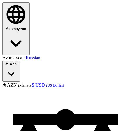
Azərbaycan
Azərbaycan
Russian
₼
AZN
₼
AZN
$
USD
(Manat)
(US Dollar)