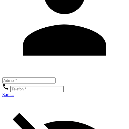
Şərh...