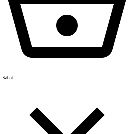
Səbət