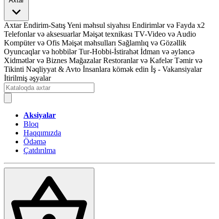
Axtar
Axtar
Endirim-Satış
Yeni məhsul siyahısı
Endirimlər və Fayda x2
Telefonlar və aksesuarlar
Məişət texnikası
TV-Video və Audio
Kompüter və Ofis
Məişət məhsulları
Sağlamlıq və Gözəllik
Oyuncaqlar və hobbilər
Tur-Hobbi-İstirahət
İdman və əyləncə
Xidmətlər və Biznes
Mağazalar
Restoranlar və Kafelər
Təmir və
Tikinti
Nəqliyyat & Avto
İnsanlara kömək edin
İş - Vakansiyalar
İtirilmiş əşyalar
Aksiyalar
Bloq
Haqqımızda
Ödəmə
Çatdırılma