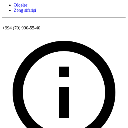
Əlqələr
Zəng sifarişi
+994 (70) 990-55-40