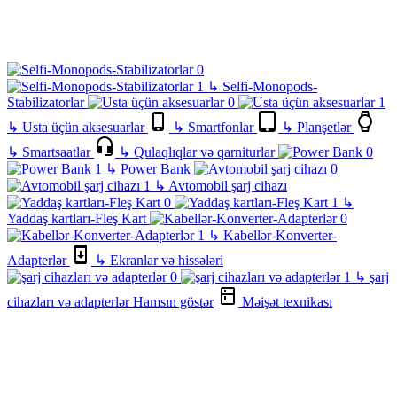
↳
Selfi-Monopods-
Stabilizatorlar
↳
Usta üçün aksesuarlar
↳
Smartfonlar
↳
Planşetlər
↳
Smartsaatlar
↳
Qulaqlıqlar və qarniturlar
↳
Power Bank
↳
Avtomobil şarj cihazı
↳
Yaddaş kartları-Fleş Kart
↳
Kabellər-Konverter-
Adapterlər
↳
Ekranlar və hissələri
↳
şarj
cihazları və adapterlər
Hamsın göstər
Məişət texnikası