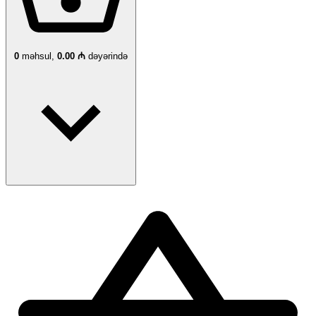
0
məhsul,
0.00 ₼
dəyərində