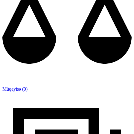
Müqayisə (0)