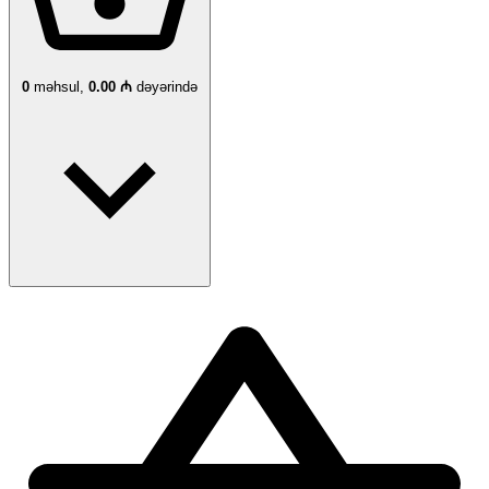
0
məhsul,
0.00 ₼
dəyərində