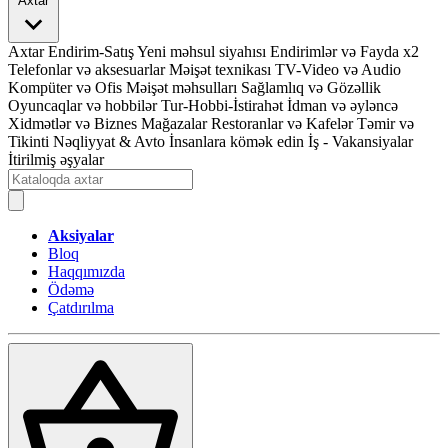
Axtar
Axtar
Endirim-Satış
Yeni məhsul siyahısı
Endirimlər və Fayda x2
Telefonlar və aksesuarlar
Məişət texnikası
TV-Video və Audio
Kompüter və Ofis
Məişət məhsulları
Sağlamlıq və Gözəllik
Oyuncaqlar və hobbilər
Tur-Hobbi-İstirahət
İdman və əyləncə
Xidmətlər və Biznes
Mağazalar
Restoranlar və Kafelər
Təmir və
Tikinti
Nəqliyyat & Avto
İnsanlara kömək edin
İş - Vakansiyalar
İtirilmiş əşyalar
Aksiyalar
Bloq
Haqqımızda
Ödəmə
Çatdırılma