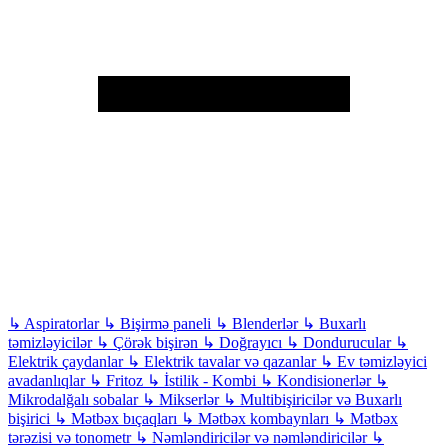
↳
Aspiratorlar
↳
Bişirmə paneli
↳
Blenderlər
↳
Buxarlı
təmizləyicilər
↳
Çörək bişirən
↳
Doğrayıcı
↳
Dondurucular
↳
Elektrik çaydanlar
↳
Elektrik tavalar və qazanlar
↳
Ev təmizləyici
avadanlıqlar
↳
Fritoz
↳
İstilik - Kombi
↳
Kondisionerlər
↳
Mikrodalğalı sobalar
↳
Mikserlər
↳
Multibişiricilər və Buxarlı
bişirici
↳
Mətbəx bıçaqları
↳
Mətbəx kombaynları
↳
Mətbəx
tərəzisi və tonometr
↳
Nəmləndiricilər və nəmləndiricilər
↳