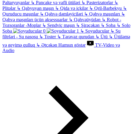
Paltaryuyanlar
↳
Pancake və vafli ütüləri
↳
Pasterizatorlar
↳
Plitələr
↳
Qabyuyan maşın
↳
Qida və içkilər
↳
Qril-Barbekyu
↳
Quruducu maşınlar
↳
Qəhvə dəmləyiciləri
↳
Qəhvə maşınları
↳
Qəhvə maşınları üçün aksessuarlar
↳
Qəhvəüyüdən
↳
Robot -
Tozsoranlar -Moplar
↳
Sendviç maşın
↳
Şirəçəkən
↳
Soba
↳
Solo
Soba
↳
Soyuducular
↳
Su
filtrləri - Su nasosu
↳
Toster
↳
Tərəvəz qurudan
↳
Ütü
↳
Ütüləmə
və geyimə qulluq
↳
Ətçəkən
Hamsın göstər
TV-Video və
Audio