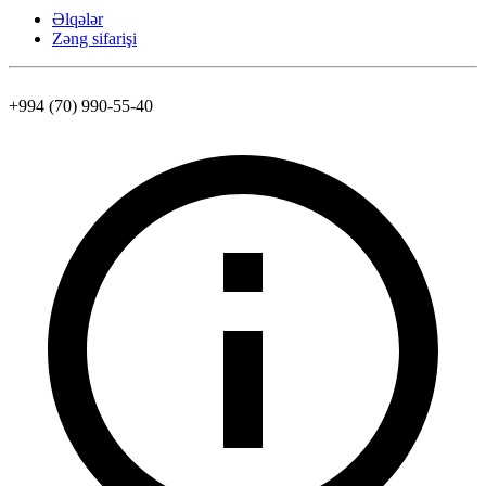
Əlqələr
Zəng sifarişi
+994 (70) 990-55-40