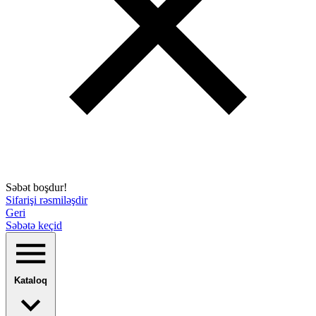
Səbət boşdur!
Sifarişi rəsmiləşdir
Geri
Səbətə keçid
Kataloq