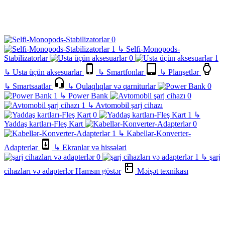
↳
Selfi-Monopods-
Stabilizatorlar
↳
Usta üçün aksesuarlar
↳
Smartfonlar
↳
Planşetlər
↳
Smartsaatlar
↳
Qulaqlıqlar və qarniturlar
↳
Power Bank
↳
Avtomobil şarj cihazı
↳
Yaddaş kartları-Fleş Kart
↳
Kabellər-Konverter-
Adapterlər
↳
Ekranlar və hissələri
↳
şarj
cihazları və adapterlər
Hamsın göstər
Məişət texnikası