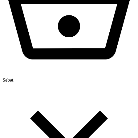
Səbət