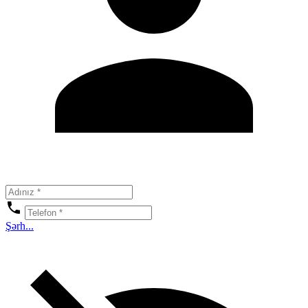
Şərh...