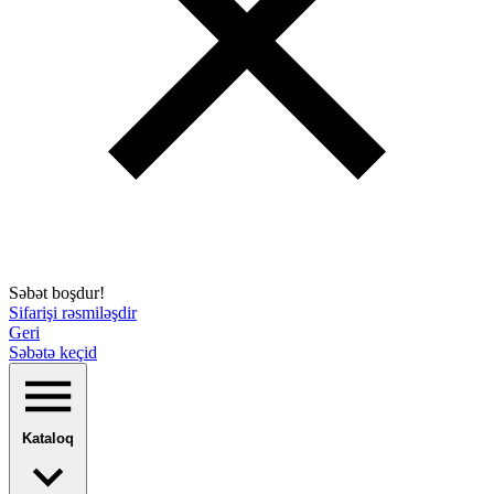
Səbət boşdur!
Sifarişi rəsmiləşdir
Geri
Səbətə keçid
Kataloq