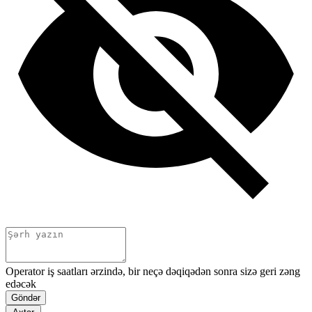
Operator iş saatları ərzində, bir neçə dəqiqədən sonra sizə geri zəng
edəcək
Göndər