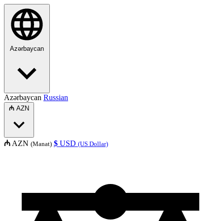
Azərbaycan
Azərbaycan
Russian
₼
AZN
₼
AZN
$
USD
(Manat)
(US Dollar)