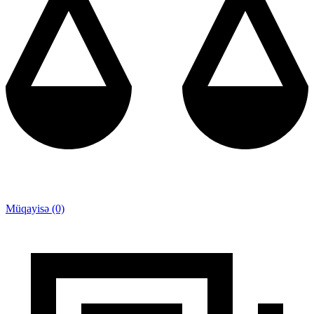
Müqayisə (0)