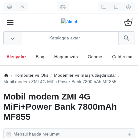
₼
0
Aksiyalar
Bloq
Haqqımızda
Ödəmə
Çatdırılma
Kompüter və Ofis
Modemlər və marşrutlaşdırıcılar
Mobil modem ZMI 4G MiFi+Power Bank 7800mAh MF855
Mobil modem ZMI 4G
MiFi+Power Bank 7800mAh
MF855
Məhsul haqda məlumat