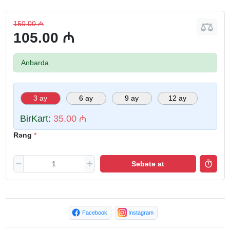
150.00 ₼
105.00 ₼
Anbarda
3 ay
6 ay
9 ay
12 ay
BirKart:
35.00 ₼
Rəng
Səbətə at
Facebook
Instagram