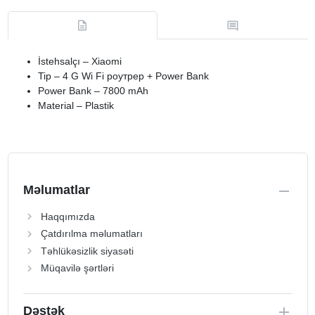
İstehsalçı – Xiaomi
Tip – 4 G Wi Fi роутрер + Power Bank
Power Bank – 7800 mAh
Material – Plastik
Məlumatlar
Haqqımızda
Çatdırılma məlumatları
Təhlükəsizlik siyasəti
Müqavilə şərtləri
Dəstək