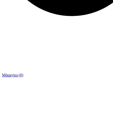
Müqayisə (0)