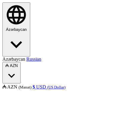
Azərbaycan
Azərbaycan
Russian
₼
AZN
₼
AZN
$
USD
(Manat)
(US Dollar)