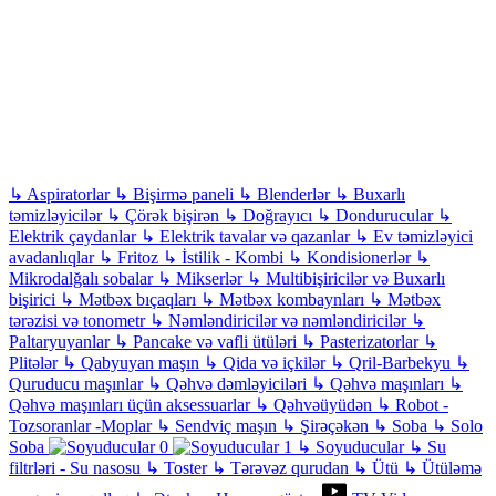
↳
Aspiratorlar
↳
Bişirmə paneli
↳
Blenderlər
↳
Buxarlı
təmizləyicilər
↳
Çörək bişirən
↳
Doğrayıcı
↳
Dondurucular
↳
Elektrik çaydanlar
↳
Elektrik tavalar və qazanlar
↳
Ev təmizləyici
avadanlıqlar
↳
Fritoz
↳
İstilik - Kombi
↳
Kondisionerlər
↳
Mikrodalğalı sobalar
↳
Mikserlər
↳
Multibişiricilər və Buxarlı
bişirici
↳
Mətbəx bıçaqları
↳
Mətbəx kombaynları
↳
Mətbəx
tərəzisi və tonometr
↳
Nəmləndiricilər və nəmləndiricilər
↳
Paltaryuyanlar
↳
Pancake və vafli ütüləri
↳
Pasterizatorlar
↳
Plitələr
↳
Qabyuyan maşın
↳
Qida və içkilər
↳
Qril-Barbekyu
↳
Quruducu maşınlar
↳
Qəhvə dəmləyiciləri
↳
Qəhvə maşınları
↳
Qəhvə maşınları üçün aksessuarlar
↳
Qəhvəüyüdən
↳
Robot -
Tozsoranlar -Moplar
↳
Sendviç maşın
↳
Şirəçəkən
↳
Soba
↳
Solo
Soba
↳
Soyuducular
↳
Su
filtrləri - Su nasosu
↳
Toster
↳
Tərəvəz qurudan
↳
Ütü
↳
Ütüləmə