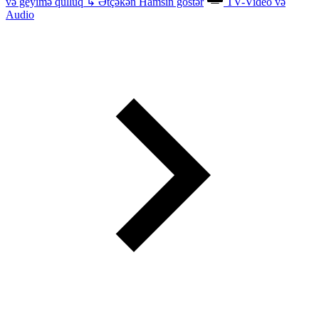
və geyimə qulluq
↳
Ətçəkən
Hamsın göstər
TV-Video və
Audio