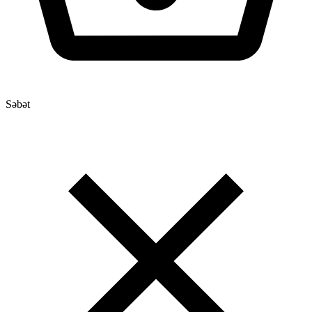
Səbət