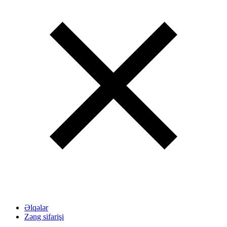
Əlqələr
Zəng sifarişi