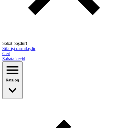
Səbət boşdur!
Sifarişi rəsmiləşdir
Geri
Səbətə keçid
Kataloq