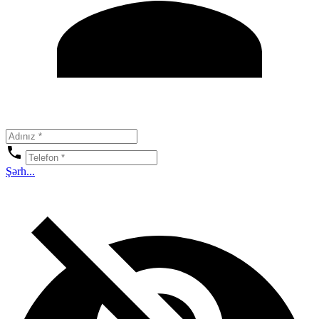
Şərh...