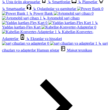
↳
Usta üçün aksesuarlar
↳
Smartfonlar
↳
Planşetlər
↳
Smartsaatlar
↳
Qulaqlıqlar və qarniturlar
↳
Power Bank
↳
Avtomobil şarj cihazı
↳
Yaddaş kartları-Fleş Kart
↳
Kabellər-Konverter-
Adapterlər
↳
Ekranlar və hissələri
↳
şarj
cihazları və adapterlər
Hamsın göstər
Məişət texnikası