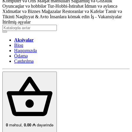
Kompüter və Ofis
Məişət məhsulları
Sağlamlıq və Gözəllik
Oyuncaqlar və hobbilər
Tur-Hobbi-İstirahət
İdman və əyləncə
Xidmətlər və Biznes
Mağazalar
Restoranlar və Kafelər
Təmir və
Tikinti
Nəqliyyat & Avto
İnsanlara kömək edin
İş - Vakansiyalar
İtirilmiş əşyalar
Aksiyalar
Bloq
Haqqımızda
Ödəmə
Çatdırılma
0
məhsul,
0.00 ₼
dəyərində