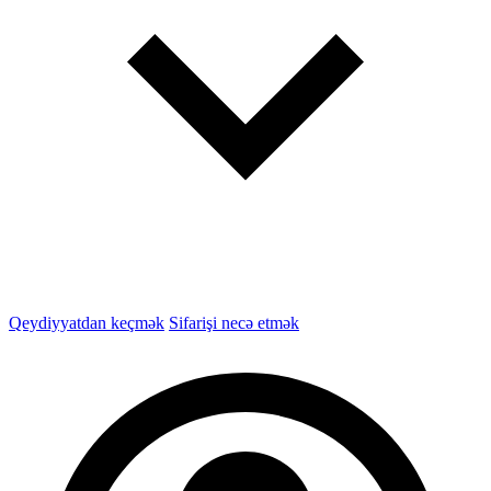
Qeydiyyatdan keçmək
Sifarişi necə etmək