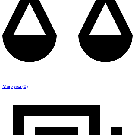
Müqayisə (0)