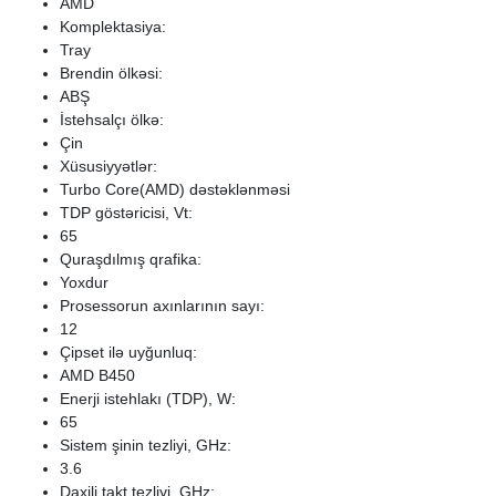
AMD
Komplektasiya:
Tray
Brendin ölkəsi:
ABŞ
İstehsalçı ölkə:
Çin
Xüsusiyyətlər:
Turbo Core(AMD) dəstəklənməsi
TDP göstəricisi, Vt:
65
Quraşdılmış qrafika:
Yoxdur
Prosessorun axınlarının sayı:
12
Çipset ilə uyğunluq:
AMD B450
Enerji istehlakı (TDP), W:
65
Sistem şinin tezliyi, GHz:
3.6
Daxili takt tezliyi, GHz: