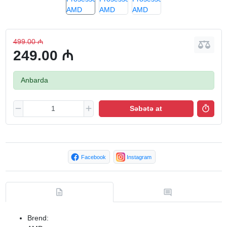
499.00 ₼
249.00 ₼
Anbarda
Səbətə at
Facebook
Instagram
Brend: