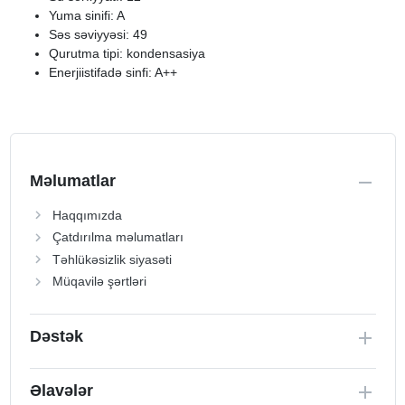
Yuma sinifi: A
Səs səviyyəsi: 49
Qurutma tipi: kondensasiya
Enerjiistifadə sinfi: A++
Məlumatlar
Haqqımızda
Çatdırılma məlumatları
Təhlükəsizlik siyasəti
Müqavilə şərtləri
Dəstək
Əlavələr