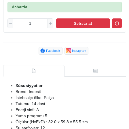
Anbarda
Səbətə at
Facebook
Instagram
Xüsusiyyətlər
Brend: Indesit
İstehsalçı ölkə: Polşa
Tutumu: 14 dəst
Enerji sinfi: A
Yuma proqramı 5
Ölçülər (HxExD) : 82.0 x 59.8 x 55.5 sm
Su sərfiyyatı: 12