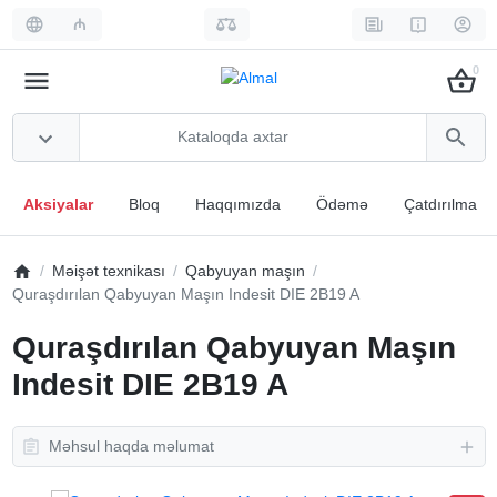
₼
0
Aksiyalar
Bloq
Haqqımızda
Ödəmə
Çatdırılma
Məişət texnikası
Qabyuyan maşın
Quraşdırılan Qabyuyan Maşın Indesit DIE 2B19 A
Quraşdırılan Qabyuyan Maşın
Indesit DIE 2B19 A
Məhsul haqda məlumat