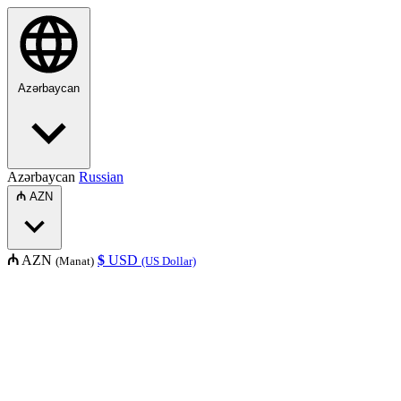
Azərbaycan
Azərbaycan
Russian
₼
AZN
₼
AZN
$
USD
(Manat)
(US Dollar)