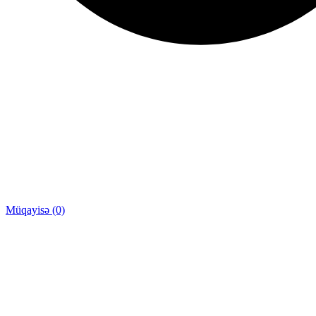
Müqayisə (0)