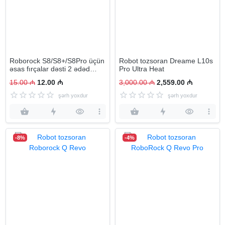
Roborock S8/S8+/S8Pro üçün
Robot tozsoran Dreame L10s
əsas fırçalar dəsti 2 ədəd
Pro Ultra Heat
Boz/Qırmızı
15.00 ₼
12.00 ₼
3,000.00 ₼
2,559.00 ₼
şərh yoxdur
şərh yoxdur
-8%
-4%