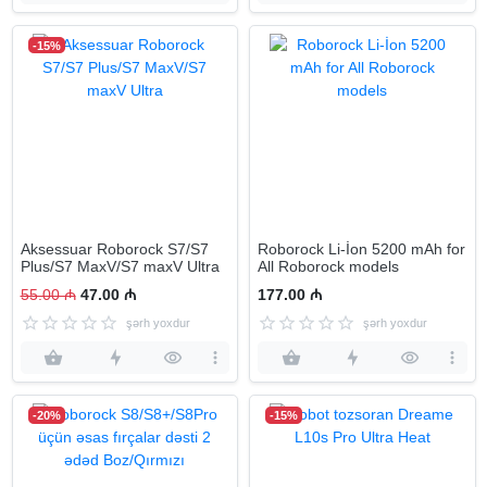
-15%
Aksessuar Roborock S7/S7
Roborock Li-İon 5200 mAh for
Plus/S7 MaxV/S7 maxV Ultra
All Roborock models
55.00 ₼
47.00 ₼
177.00 ₼
şərh yoxdur
şərh yoxdur
-20%
-15%