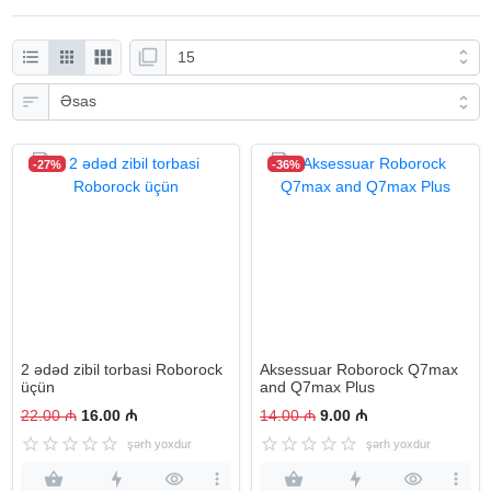
-27%
-36%
2 ədəd zibil torbasi Roborock
Aksessuar Roborock Q7max
üçün
and Q7max Plus
22.00 ₼
16.00 ₼
14.00 ₼
9.00 ₼
şərh yoxdur
şərh yoxdur