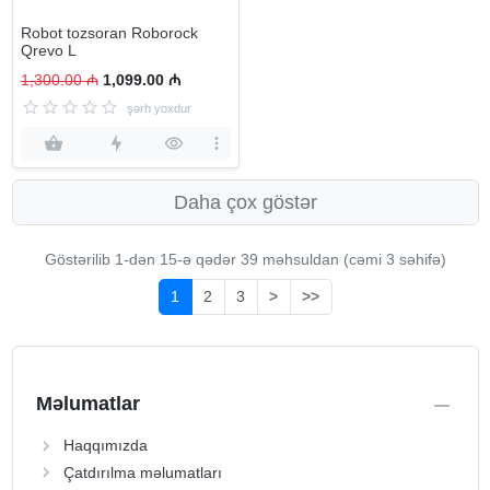
Robot tozsoran Roborock
Qrevo L
1,300.00 ₼
1,099.00 ₼
şərh yoxdur
Daha çox göstər
Göstərilib 1-dən
15
-ə qədər 39 məhsuldan (cəmi 3 səhifə)
1
2
3
>
>>
Məlumatlar
Haqqımızda
Çatdırılma məlumatları