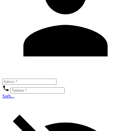
Şərh...