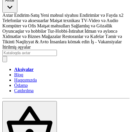
Axtar
Axtar
Endirim-Satış
Yeni məhsul siyahısı
Endirimlər və Fayda x2
Telefonlar və aksesuarlar
Məişət texnikası
TV-Video və Audio
Kompüter və Ofis
Məişət məhsulları
Sağlamlıq və Gözəllik
Oyuncaqlar və hobbilər
Tur-Hobbi-İstirahət
İdman və əyləncə
Xidmətlər və Biznes
Mağazalar
Restoranlar və Kafelər
Təmir və
Tikinti
Nəqliyyat & Avto
İnsanlara kömək edin
İş - Vakansiyalar
İtirilmiş əşyalar
Aksiyalar
Bloq
Haqqımızda
Ödəmə
Çatdırılma