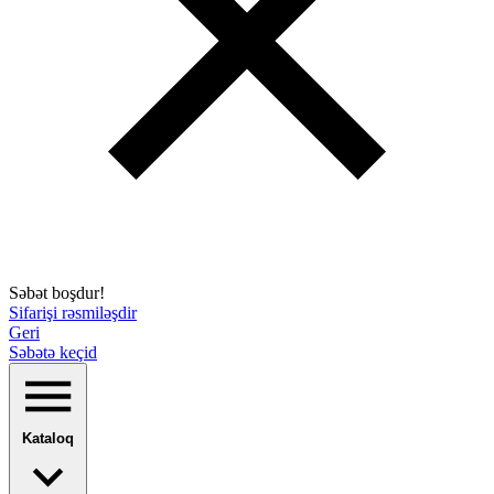
Səbət boşdur!
Sifarişi rəsmiləşdir
Geri
Səbətə keçid
Kataloq