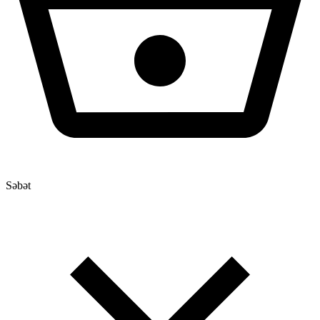
Səbət