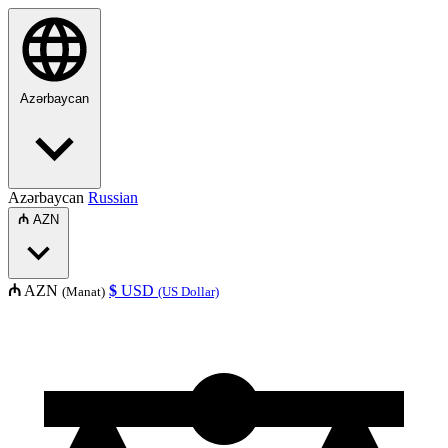
Azərbaycan
Azərbaycan
Russian
₼
AZN
₼
AZN
$
USD
(Manat)
(US Dollar)