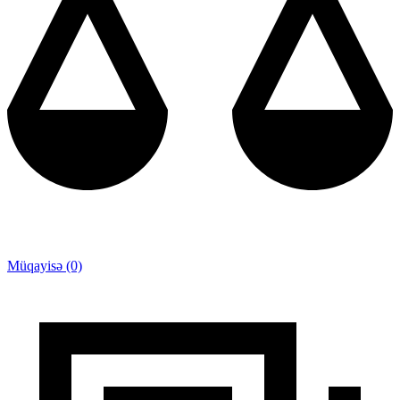
Müqayisə (0)