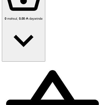
0
məhsul,
0.00 ₼
dəyərində