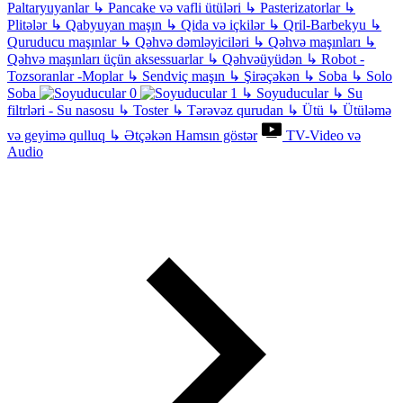
Paltaryuyanlar
↳
Pancake və vafli ütüləri
↳
Pasterizatorlar
↳
Plitələr
↳
Qabyuyan maşın
↳
Qida və içkilər
↳
Qril-Barbekyu
↳
Quruducu maşınlar
↳
Qəhvə dəmləyiciləri
↳
Qəhvə maşınları
↳
Qəhvə maşınları üçün aksessuarlar
↳
Qəhvəüyüdən
↳
Robot -
Tozsoranlar -Moplar
↳
Sendviç maşın
↳
Şirəçəkən
↳
Soba
↳
Solo
Soba
↳
Soyuducular
↳
Su
filtrləri - Su nasosu
↳
Toster
↳
Tərəvəz qurudan
↳
Ütü
↳
Ütüləmə
və geyimə qulluq
↳
Ətçəkən
Hamsın göstər
TV-Video və
Audio