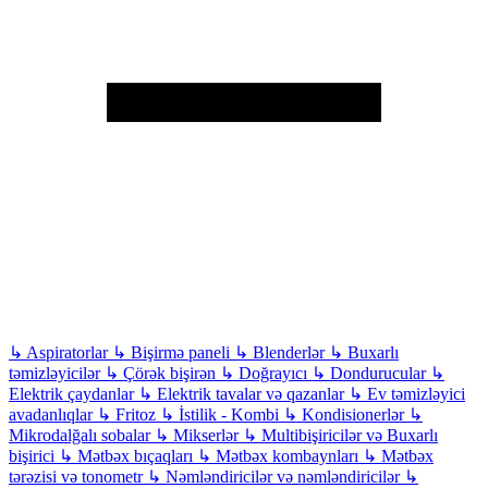
↳
Aspiratorlar
↳
Bişirmə paneli
↳
Blenderlər
↳
Buxarlı
təmizləyicilər
↳
Çörək bişirən
↳
Doğrayıcı
↳
Dondurucular
↳
Elektrik çaydanlar
↳
Elektrik tavalar və qazanlar
↳
Ev təmizləyici
avadanlıqlar
↳
Fritoz
↳
İstilik - Kombi
↳
Kondisionerlər
↳
Mikrodalğalı sobalar
↳
Mikserlər
↳
Multibişiricilər və Buxarlı
bişirici
↳
Mətbəx bıçaqları
↳
Mətbəx kombaynları
↳
Mətbəx
tərəzisi və tonometr
↳
Nəmləndiricilər və nəmləndiricilər
↳