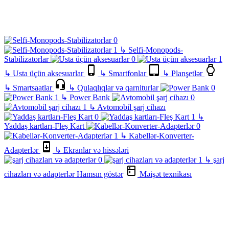
↳
Selfi-Monopods-
Stabilizatorlar
↳
Usta üçün aksesuarlar
↳
Smartfonlar
↳
Planşetlər
↳
Smartsaatlar
↳
Qulaqlıqlar və qarniturlar
↳
Power Bank
↳
Avtomobil şarj cihazı
↳
Yaddaş kartları-Fleş Kart
↳
Kabellər-Konverter-
Adapterlər
↳
Ekranlar və hissələri
↳
şarj
cihazları və adapterlər
Hamsın göstər
Məişət texnikası