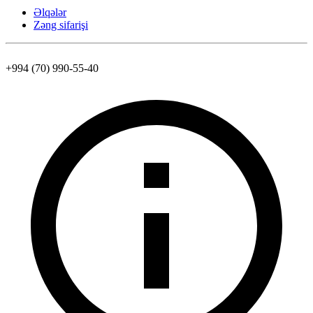
Əlqələr
Zəng sifarişi
+994 (70) 990-55-40