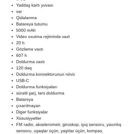
Yaddaş kartı yuvası
var
Qidalanma
Batareya tutumu
5000 mAh
Video oxutma rejimində vaxt
20 h
Gözləmə vaxtı
607 h
Doldurma vaxtı
120 dəq
Doldurma konnektorunun növü
USB-C
Doldurma funksiyaları
sürətli şarj, tərs doldurma
Batareya
çıxarılmayan
Digər funksiyalar
Xüsusiyyətlər
FM radio, akselerometr, giroskop, işıq sensoru, yaxınlıq
sensoru, uşaqlar üçün, yaşlılar üçün, kompas,