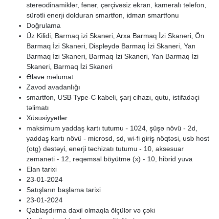
stereodinamiklər, fənər, çərçivəsiz ekran, kameralı telefon,
sürətli enerji dolduran smartfon, idman smartfonu
Doğrulama
Üz Kilidi, Barmaq izi Skaneri, Arxa Barmaq İzi Skaneri, Ön
Barmaq İzi Skaneri, Displeydə Barmaq İzi Skaneri, Yan
Barmaq İzi Skaneri, Barmaq İzi Skaneri, Yan Barmaq İzi
Skaneri, Barmaq İzi Skaneri
Əlavə məlumat
Zavod avadanlığı
smartfon, USB Type-C kabeli, şarj cihazı, qutu, istifadəçi
təlimatı
Xüsusiyyətlər
maksimum yaddaş kartı tutumu - 1024, şüşə növü - 2d,
yaddaş kartı növü - microsd, sd, wi-fi giriş nöqtəsi, usb host
(otg) dəstəyi, enerji təchizatı tutumu - 10, aksesuar
zəmanəti - 12, rəqəmsal böyütmə (x) - 10, hibrid yuva
Elan tarixi
23-01-2024
Satışların başlama tarixi
23-01-2024
Qablaşdırma daxil olmaqla ölçülər və çəki