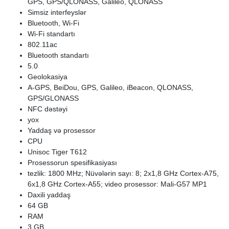
GPS, GPS/QLONASS, Galileo, QLONASS
Simsiz interfeyslər
Bluetooth, Wi-Fi
Wi-Fi standartı
802.11ac
Bluetooth standartı
5.0
Geolokasiya
A-GPS, BeiDou, GPS, Galileo, iBeacon, QLONASS,
GPS/GLONASS
NFC dəstəyi
yox
Yaddaş və prosessor
CPU
Unisoc Tiger T612
Prosessorun spesifikasiyası
tezlik: 1800 MHz; Nüvələrin sayı: 8; 2x1,8 GHz Cortex-A75,
6x1,8 GHz Cortex-A55; video prosessor: Mali-G57 MP1
Daxili yaddaş
64 GB
RAM
3 GB