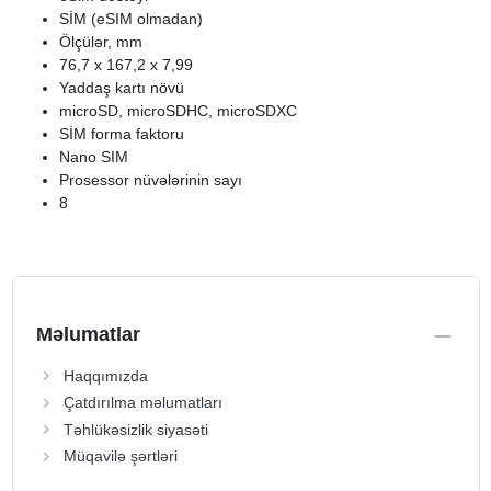
SİM (eSIM olmadan)
Ölçülər, mm
76,7 x 167,2 x 7,99
Yaddaş kartı növü
microSD, microSDHC, microSDXC
SİM forma faktoru
Nano SIM
Prosessor nüvələrinin sayı
8
Məlumatlar
Haqqımızda
Çatdırılma məlumatları
Təhlükəsizlik siyasəti
Müqavilə şərtləri