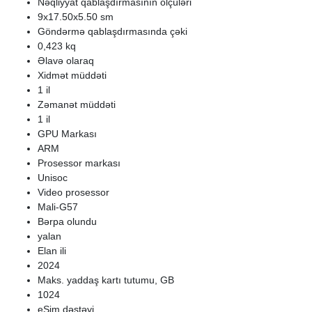
Nəqliyyat qablaşdırmasının ölçüləri
9x17.50x5.50 sm
Göndərmə qablaşdırmasında çəki
0,423 kq
Əlavə olaraq
Xidmət müddəti
1 il
Zəmanət müddəti
1 il
GPU Markası
ARM
Prosessor markası
Unisoc
Video prosessor
Mali-G57
Bərpa olundu
yalan
Elan ili
2024
Maks. yaddaş kartı tutumu, GB
1024
eSim dəstəyi