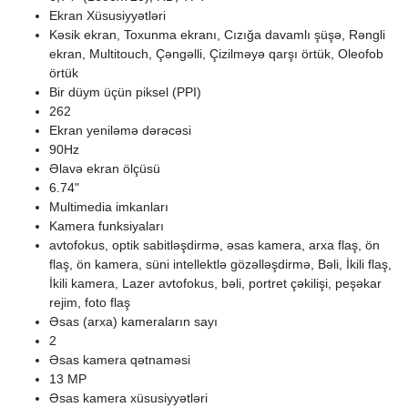
Ekran Xüsusiyyətləri
Kəsik ekran, Toxunma ekranı, Cızığa davamlı şüşə, Rəngli
ekran, Multitouch, Çəngəlli, Çizilməyə qarşı örtük, Oleofob
örtük
Bir düym üçün piksel (PPI)
262
Ekran yeniləmə dərəcəsi
90Hz
Əlavə ekran ölçüsü
6.74"
Multimedia imkanları
Kamera funksiyaları
avtofokus, optik sabitləşdirmə, əsas kamera, arxa flaş, ön
flaş, ön kamera, süni intellektlə gözəlləşdirmə, Bəli, İkili flaş,
İkili kamera, Lazer avtofokus, bəli, portret çəkilişi, peşəkar
rejim, foto flaş
Əsas (arxa) kameraların sayı
2
Əsas kamera qətnaməsi
13 MP
Əsas kamera xüsusiyyətləri