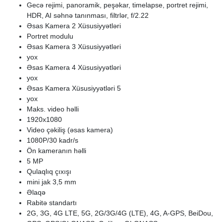
Gecə rejimi, panoramik, peşəkar, timelapse, portret rejimi,
HDR, AI səhnə tanınması, filtrlər, f/2.22
Əsas Kamera 2 Xüsusiyyətləri
Portret modulu
Əsas Kamera 3 Xüsusiyyətləri
yox
Əsas Kamera 4 Xüsusiyyətləri
yox
Əsas Kamera Xüsusiyyətləri 5
yox
Maks. video həlli
1920x1080
Video çəkiliş (əsas kamera)
1080P/30 kadr/s
Ön kameranın həlli
5 MP
Qulaqlıq çıxışı
mini jak 3,5 mm
Əlaqə
Rabitə standartı
2G, 3G, 4G LTE, 5G, 2G/3G/4G (LTE), 4G, A-GPS, BeiDou,