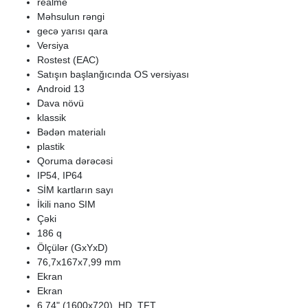
realme
Məhsulun rəngi
gecə yarısı qara
Versiya
Rostest (EAC)
Satışın başlanğıcında OS versiyası
Android 13
Dava növü
klassik
Bədən materialı
plastik
Qoruma dərəcəsi
IP54, IP64
SİM kartların sayı
İkili nano SIM
Çəki
186 q
Ölçülər (GxYxD)
76,7x167x7,99 mm
Ekran
Ekran
6,74" (1600x720), HD, TFT