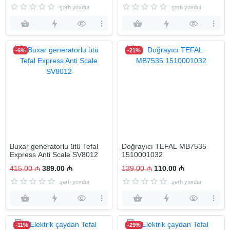
şərh yoxdur
şərh yoxdur
-6%
-21%
Buxar generatorlu ütü Tefal
Doğrayıcı TEFAL MB7535
Express Anti Scale SV8012
1510001032
415.00 ₼
389.00 ₼
139.00 ₼
110.00 ₼
şərh yoxdur
şərh yoxdur
-11%
-29%