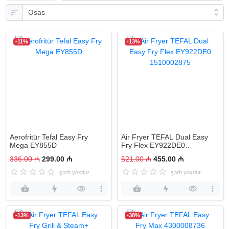
-11%
-13%
Aerofritür Tefal Easy Fry
Air Fryer TEFAL Dual Easy
Mega EY855D
Fry Flex EY922DE0
1510002875
336.00 ₼
299.00 ₼
521.00 ₼
455.00 ₼
şərh yoxdur
şərh yoxdur
-13%
-38%