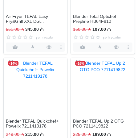
Air Fryer TEFAL Easy
Blender Tefal Optichef
Fry&Grill XXL DG
Prepline HB64F810
4300009190
551.00 ₼
345.00 ₼
150.00 ₼
107.00 ₼
şərh yoxdur
şərh yoxdur
-14%
-16%
Blender TEFAL Quickchef+
Blender TEFAL Up 2 OTG
Powelix 7211419178
PCO 7211419822
249.00 ₼
215.00 ₼
225.00 ₼
189.00 ₼