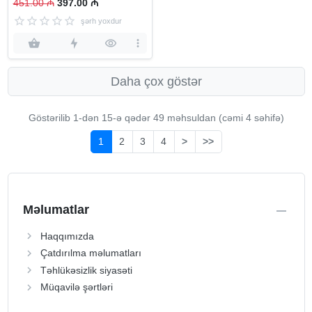
451.00 ₼
397.00 ₼
şərh yoxdur
Daha çox göstər
Göstərilib 1-dən
15
-ə qədər 49 məhsuldan (cəmi 4 səhifə)
1
2
3
4
>
>>
Məlumatlar
Haqqımızda
Çatdırılma məlumatları
Təhlükəsizlik siyasəti
Müqavilə şərtləri