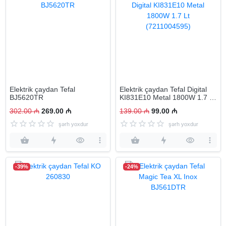
Elektrik çaydan Tefal
Elektrik çaydan Tefal Digital
BJ5620TR
KI831E10 Metal 1800W 1.7 Lt
(7211004595)
302.00 ₼
269.00 ₼
139.00 ₼
99.00 ₼
şərh yoxdur
şərh yoxdur
-39%
-24%