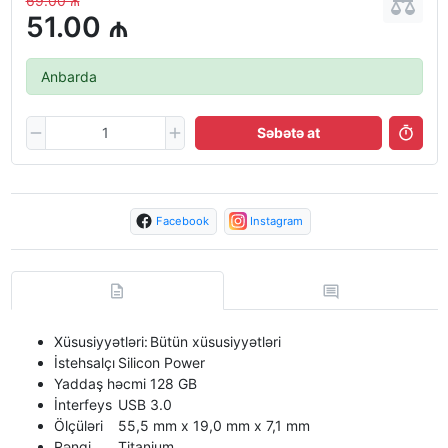
69.00 ₼
51.00 ₼
Anbarda
Səbətə at
Facebook
Instagram
Xüsusiyyətləri:
Bütün xüsusiyyətləri
İstehsalçı
Silicon Power
Yaddaş həcmi
128 GB
İnterfeys
USB 3.0
Ölçüləri
55,5 mm x 19,0 mm x 7,1 mm
Rəngi
Titanium