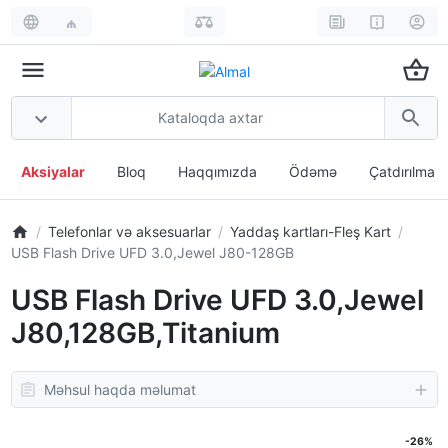
₼
Aksiyalar
Bloq
Haqqımızda
Ödəmə
Çatdırılma
Telefonlar və aksesuarlar
Yaddaş kartları-Fleş Kart
USB Flash Drive UFD 3.0,Jewel J80-128GB
USB Flash Drive UFD 3.0,Jewel
J80,128GB,Titanium
Məhsul haqda məlumat
-26%