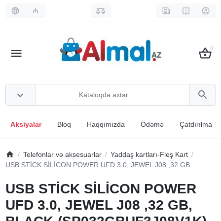
₼
0
Aksiyalar
Bloq
Haqqımızda
Ödəmə
Çatdırılma
Telefonlar və aksesuarlar
Yaddaş kartları-Fleş Kart
USB STİCK SİLİCON POWER UFD 3.0, JEWEL J08 ,32 GB
USB STİCK SİLİCON POWER
UFD 3.0, JEWEL J08 ,32 GB,