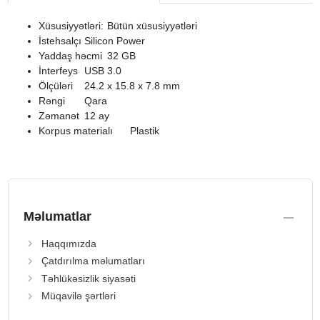
Xüsusiyyətləri:
Bütün xüsusiyyətləri
İstehsalçı
Silicon Power
Yaddaş həcmi
32 GB
İnterfeys
USB 3.0
Ölçüləri
24.2 x 15.8 x 7.8 mm
Rəngi
Qara
Zəmanət
12 ay
Korpus materialı
Plastik
Məlumatlar
Haqqımızda
Çatdırılma məlumatları
Təhlükəsizlik siyasəti
Müqavilə şərtləri