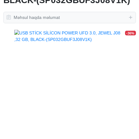
BLACK-(SP032GBUF3J08V1K)
Məhsul haqda məlumat
-36%