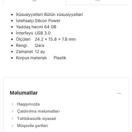
Xüsusiyyətləri:
Bütün xüsusiyyətləri
İstehsalçı
Silicon Power
Yaddaş həcmi
64 GB
İnterfeys
USB 3.0
Ölçüləri
24.2 x 15.8 x 7.8 mm
Rəngi
Qara
Zəmanət
12 ay
Korpus materialı
Plastik
Məlumatlar
Haqqımızda
Çatdırılma məlumatları
Təhlükəsizlik siyasəti
Müqavilə şərtləri