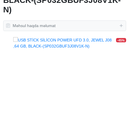
BLACK-(SP032GBUF3J08V1K-
N)
Məhsul haqda məlumat
-45%