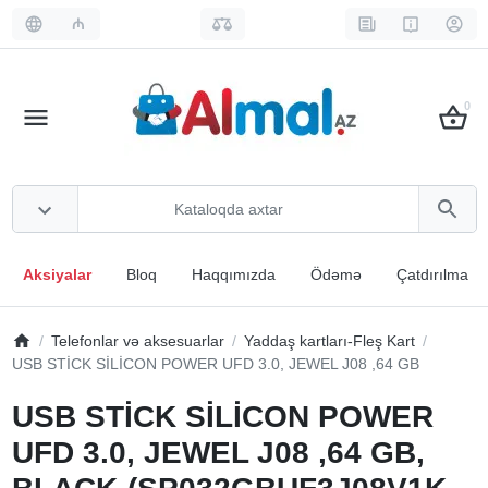
₼
0
Aksiyalar
Bloq
Haqqımızda
Ödəmə
Çatdırılma
Telefonlar və aksesuarlar
Yaddaş kartları-Fleş Kart
USB STİCK SİLİCON POWER UFD 3.0, JEWEL J08 ,64 GB
USB STİCK SİLİCON POWER
UFD 3.0, JEWEL J08 ,64 GB,