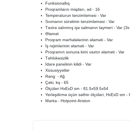
Funksionallıq
Proqramların miqdarı, əd - 16
Temperaturun tənzimləməsi - Var
Sıxmanın sürətinin tənzimləməsi - Var
Təxirə salınmış işə salmanın taymeri - Var (3s 
Əlamət
Proqram mərhələlərinin əlaməti - Var
İş rejimlərinin əlaməti - Var
Proqramın sonuna kimi vaxtın əlaməti - Var
Təhlükəsizlik
İdarə panelinin kilidi - Var
Xüsusiyyətlər
Rəng - Ağ
Çəki, kq - 65
Ölçüləri HxExD sm - 81.5x59.5x54
Yerləşdirmə üçün səthin ölçüləri, HxExD sm -
Marka - Hotpoint-Ariston