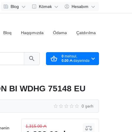
Blog
Kömək
Hesabım
Bloq
Haqqımızda
Ödəmə
Çatdırılma
0
məhsul,
0.00 ₼
dəyərində
N BI WDHG 75148 EU
0 şərh
1,315.00 ₼
mənin