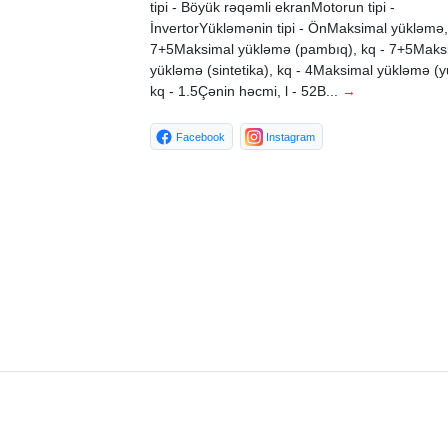
tipi - Böyük rəqəmli ekranMotorun tipi -
İnvertorYükləmənin tipi - ÖnMaksimal yükləmə,
7+5Maksimal yükləmə (pambıq), kq - 7+5Maks
yükləmə (sintetika), kq - 4Maksimal yükləmə (y
kq - 1.5Çənin həcmi, l - 52B...
→
Facebook
Instagram