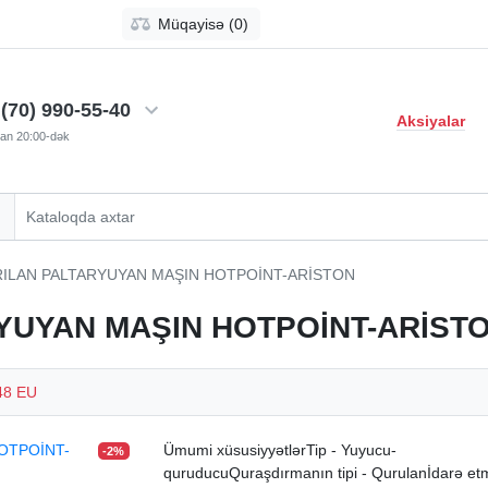
Müqayisə (0)
(70) 990-55-40
Aksiyalar
-dan 20:00-dək
ILAN PALTARYUYAN MAŞIN HOTPOİNT-ARİSTON
UYAN MAŞIN HOTPOİNT-ARİSTO
48 EU
Ümumi xüsusiyyətlərTip - Yuyucu-
-2%
quruducuQuraşdırmanın tipi - Qurulanİdarə et