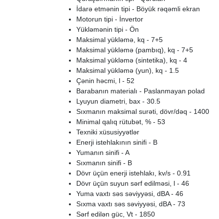
İdarə etmənin tipi - Böyük rəqəmli ekran
Motorun tipi - İnvertor
Yükləmənin tipi - Ön
Maksimal yükləmə, kq - 7+5
Maksimal yükləmə (pambıq), kq - 7+5
Maksimal yükləmə (sintetika), kq - 4
Maksimal yükləmə (yun), kq - 1.5
Çənin həcmi, l - 52
Barabanın materialı - Paslanmayan polad
Lyuyun diametri, bax - 30.5
Sıxmanın maksimal surəti, dövr/dəq - 1400
Minimal qalıq rütubət, % - 53
Texniki xüsusiyyətlər
Enerji istehlakının sinifi - B
Yumanın sinifi - A
Sıxmanın sinifi - B
Dövr üçün enerji istehlakı, kv/s - 0.91
Dövr üçün suyun sərf edilməsi, l - 46
Yuma vaxtı səs səviyyəsi, dBA - 46
Sıxma vaxtı səs səviyyəsi, dBA - 73
Sərf edilən güc, Vt - 1850