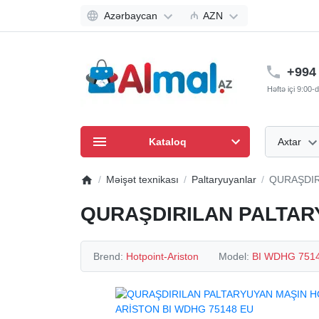
Azərbaycan
₼
AZN
+994 
Həftə içi 9:00
Kataloq
Axtar
Məişət texnikası
Paltaryuyanlar
QURAŞDIR
QURAŞDIRILAN PALTARY
Brend:
Hotpoint-Ariston
Model:
BI WDHG 751