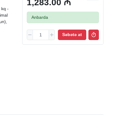
1,283.00 ₼
 kq -
imal
Anbarda
un),
Səbətə at