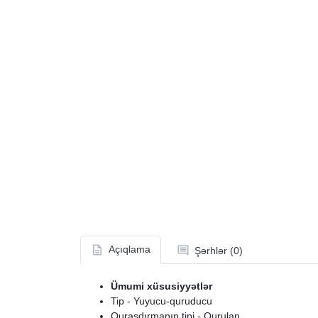
Açıqlama
Şərhlər (0)
Ümumi xüsusiyyətlər
Tip - Yuyucu-quruducu
Quraşdırmanın tipi - Qurulan