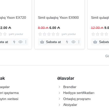
aqlıq Yison EX720
Simli qulaqlıq Yison EX900
Simli qulaq
22.00 ₼
8.00 ₼
6.00 ₼
12.00 ₼
9.
şərh yoxdur
şərh yoxdur
tə at
Səbətə at
Səbətə
Gö
ək
Əlavələr
aqələr
Brendlər
ri qaytarma
Hədiyyə sertifikatları
ytın xəritəsi
Ortaqlıq proqramı
Aksiyalar