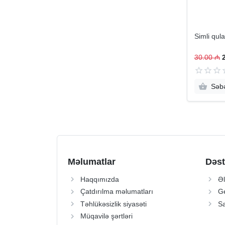
Simli qul
30.00 ₼
Səbə
Məlumatlar
Dəst
Haqqımızda
Əl
Çatdırılma məlumatları
Ge
Təhlükəsizlik siyasəti
Sa
Müqavilə şərtləri