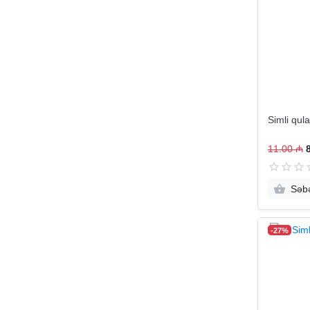
Simli qul
11.00 ₼
Səbə
-27%