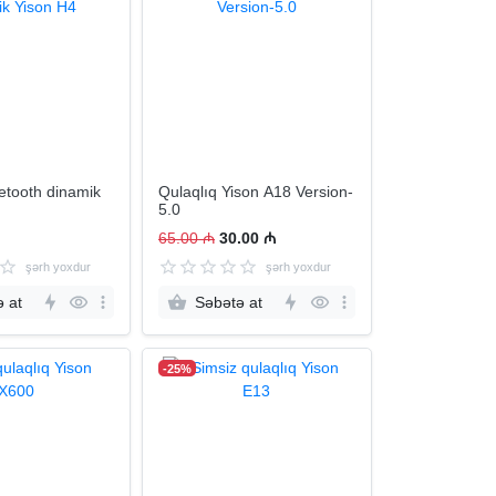
uetooth dinamik
Qulaqlıq Yison A18 Version-
5.0
65.00 ₼
30.00 ₼
şərh yoxdur
şərh yoxdur
 at
Səbətə at
-25%