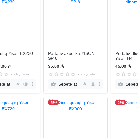
aqlıq Yison EX230
Portativ akustika YISON
Portativ Bl
SP-8
Yison H4
8.00 ₼
35.00 ₼
45.00 ₼
şərh yoxdur
şərh yoxdur
tə at
Səbətə at
Səbətə
-25%
-25%