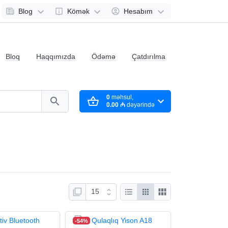
Blog
Kömək
Hesabım
Bloq
Haqqımızda
Ödəmə
Çatdırılma
0
məhsul,
0.00 ₼
dəyərində
-54%