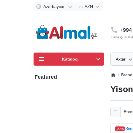
Azərbaycan
₼
AZN
+994 
Həftə içi 9:00
Kataloq
Axtar
Brend
Featured
Yison
-27%