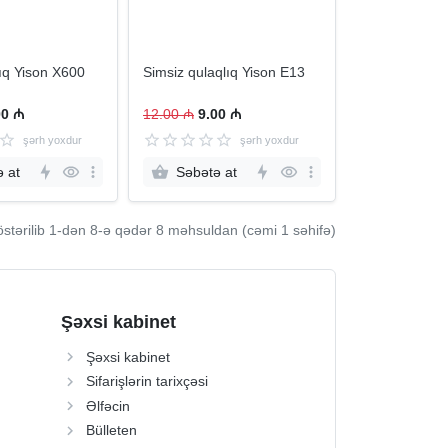
lıq Yison X600
Simsiz qulaqlıq Yison E13
00 ₼
12.00 ₼
9.00 ₼
şərh yoxdur
şərh yoxdur
 at
Səbətə at
stərilib 1-dən
8
-ə qədər 8 məhsuldan (cəmi 1 səhifə)
Şəxsi kabinet
Şəxsi kabinet
Sifarişlərin tarixçəsi
Əlfəcin
Bülleten