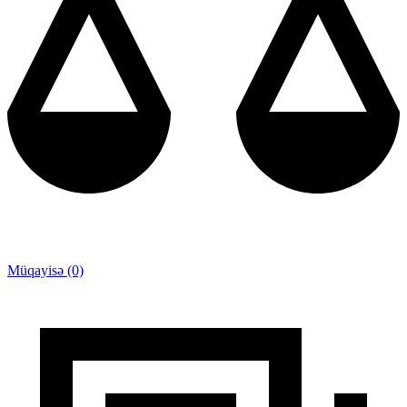
Müqayisə (0)