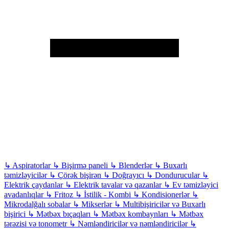
↳
Aspiratorlar
↳
Bişirmə paneli
↳
Blenderlər
↳
Buxarlı
təmizləyicilər
↳
Çörək bişirən
↳
Doğrayıcı
↳
Dondurucular
↳
Elektrik çaydanlar
↳
Elektrik tavalar və qazanlar
↳
Ev təmizləyici
avadanlıqlar
↳
Fritoz
↳
İstilik - Kombi
↳
Kondisionerlər
↳
Mikrodalğalı sobalar
↳
Mikserlər
↳
Multibişiricilər və Buxarlı
bişirici
↳
Mətbəx bıçaqları
↳
Mətbəx kombaynları
↳
Mətbəx
tərəzisi və tonometr
↳
Nəmləndiricilər və nəmləndiricilər
↳