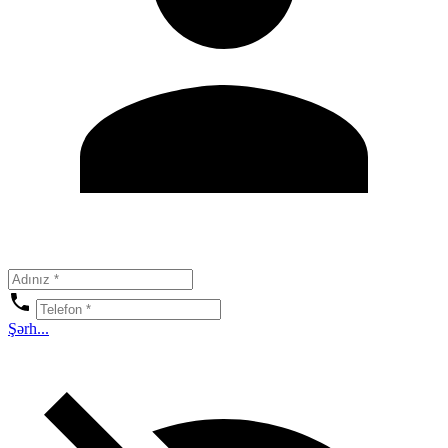
Şərh...