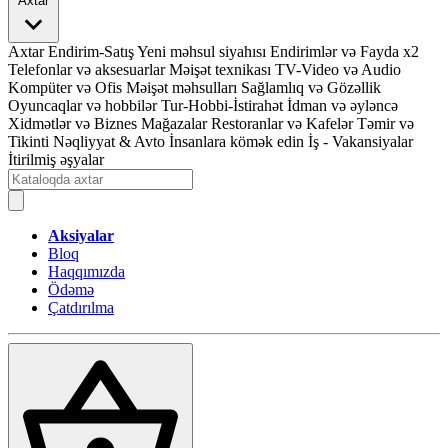
Axtar
Axtar
Endirim-Satış
Yeni məhsul siyahısı
Endirimlər və Fayda x2
Telefonlar və aksesuarlar
Məişət texnikası
TV-Video və Audio
Kompüter və Ofis
Məişət məhsulları
Sağlamlıq və Gözəllik
Oyuncaqlar və hobbilər
Tur-Hobbi-İstirahət
İdman və əyləncə
Xidmətlər və Biznes
Mağazalar
Restoranlar və Kafelər
Təmir və
Tikinti
Nəqliyyat & Avto
İnsanlara kömək edin
İş - Vakansiyalar
İtirilmiş əşyalar
Aksiyalar
Bloq
Haqqımızda
Ödəmə
Çatdırılma