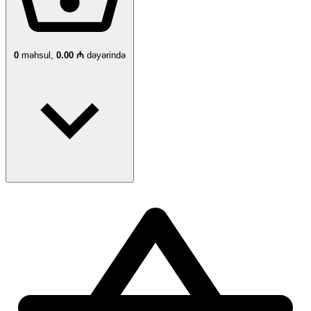
0
məhsul,
0.00 ₼
dəyərində