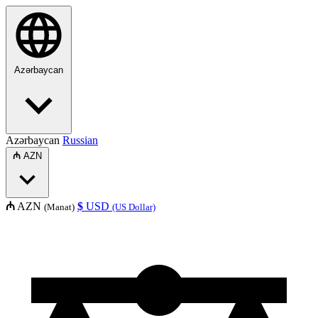
Azərbaycan
Azərbaycan
Russian
₼
AZN
₼
AZN
$
USD
(Manat)
(US Dollar)