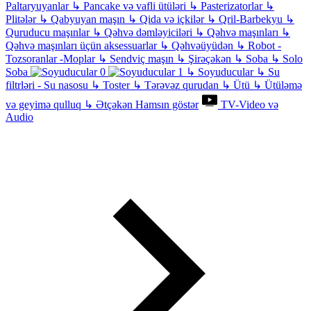
Paltaryuyanlar
↳
Pancake və vafli ütüləri
↳
Pasterizatorlar
↳
Plitələr
↳
Qabyuyan maşın
↳
Qida və içkilər
↳
Qril-Barbekyu
↳
Quruducu maşınlar
↳
Qəhvə dəmləyiciləri
↳
Qəhvə maşınları
↳
Qəhvə maşınları üçün aksessuarlar
↳
Qəhvəüyüdən
↳
Robot -
Tozsoranlar -Moplar
↳
Sendviç maşın
↳
Şirəçəkən
↳
Soba
↳
Solo
Soba
↳
Soyuducular
↳
Su
filtrləri - Su nasosu
↳
Toster
↳
Tərəvəz qurudan
↳
Ütü
↳
Ütüləmə
və geyimə qulluq
↳
Ətçəkən
Hamsın göstər
TV-Video və
Audio