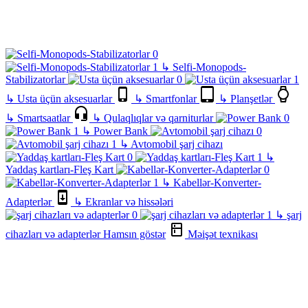
↳
Selfi-Monopods-
Stabilizatorlar
↳
Usta üçün aksesuarlar
↳
Smartfonlar
↳
Planşetlər
↳
Smartsaatlar
↳
Qulaqlıqlar və qarniturlar
↳
Power Bank
↳
Avtomobil şarj cihazı
↳
Yaddaş kartları-Fleş Kart
↳
Kabellər-Konverter-
Adapterlər
↳
Ekranlar və hissələri
↳
şarj
cihazları və adapterlər
Hamsın göstər
Məişət texnikası