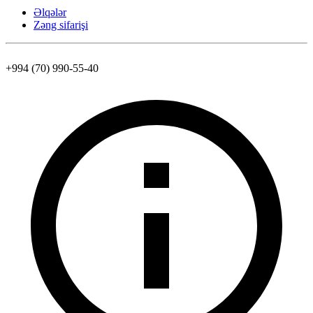
Əlqələr
Zəng sifarişi
+994 (70) 990-55-40