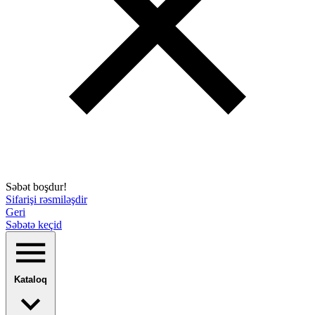
Səbət boşdur!
Sifarişi rəsmiləşdir
Geri
Səbətə keçid
Kataloq