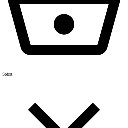
Səbət