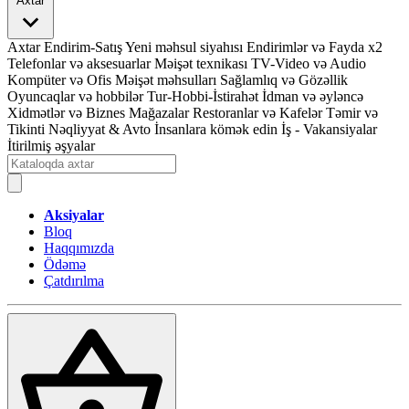
Axtar
Axtar
Endirim-Satış
Yeni məhsul siyahısı
Endirimlər və Fayda x2
Telefonlar və aksesuarlar
Məişət texnikası
TV-Video və Audio
Kompüter və Ofis
Məişət məhsulları
Sağlamlıq və Gözəllik
Oyuncaqlar və hobbilər
Tur-Hobbi-İstirahət
İdman və əyləncə
Xidmətlər və Biznes
Mağazalar
Restoranlar və Kafelər
Təmir və
Tikinti
Nəqliyyat & Avto
İnsanlara kömək edin
İş - Vakansiyalar
İtirilmiş əşyalar
Aksiyalar
Bloq
Haqqımızda
Ödəmə
Çatdırılma