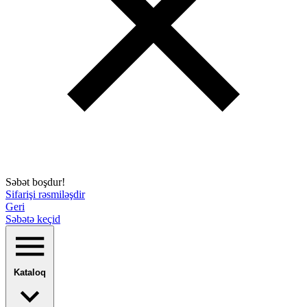
Səbət boşdur!
Sifarişi rəsmiləşdir
Geri
Səbətə keçid
Kataloq