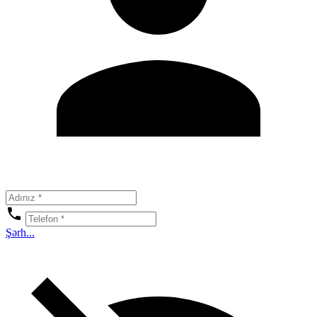
Şərh...