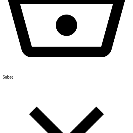
Səbət