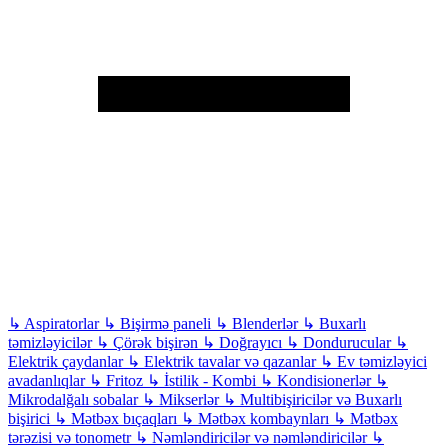
↳
Aspiratorlar
↳
Bişirmə paneli
↳
Blenderlər
↳
Buxarlı
təmizləyicilər
↳
Çörək bişirən
↳
Doğrayıcı
↳
Dondurucular
↳
Elektrik çaydanlar
↳
Elektrik tavalar və qazanlar
↳
Ev təmizləyici
avadanlıqlar
↳
Fritoz
↳
İstilik - Kombi
↳
Kondisionerlər
↳
Mikrodalğalı sobalar
↳
Mikserlər
↳
Multibişiricilər və Buxarlı
bişirici
↳
Mətbəx bıçaqları
↳
Mətbəx kombaynları
↳
Mətbəx
tərəzisi və tonometr
↳
Nəmləndiricilər və nəmləndiricilər
↳