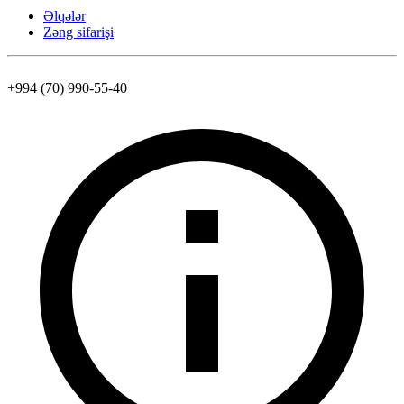
Əlqələr
Zəng sifarişi
+994 (70) 990-55-40