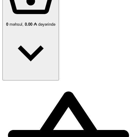
0
məhsul,
0.00 ₼
dəyərində