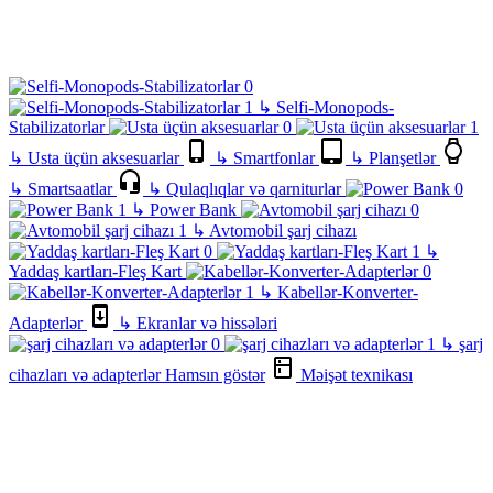
↳
Selfi-Monopods-
Stabilizatorlar
↳
Usta üçün aksesuarlar
↳
Smartfonlar
↳
Planşetlər
↳
Smartsaatlar
↳
Qulaqlıqlar və qarniturlar
↳
Power Bank
↳
Avtomobil şarj cihazı
↳
Yaddaş kartları-Fleş Kart
↳
Kabellər-Konverter-
Adapterlər
↳
Ekranlar və hissələri
↳
şarj
cihazları və adapterlər
Hamsın göstər
Məişət texnikası