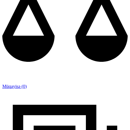
Müqayisə (0)