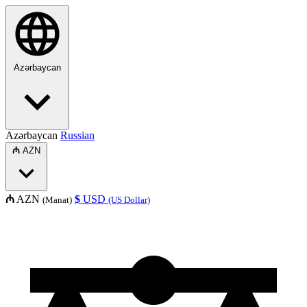
Azərbaycan
Azərbaycan
Russian
₼
AZN
₼
AZN
$
USD
(Manat)
(US Dollar)