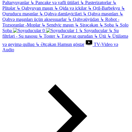
Paltaryuyanlar
↳
Pancake və vafli ütüləri
↳
Pasterizatorlar
↳
Plitələr
↳
Qabyuyan maşın
↳
Qida və içkilər
↳
Qril-Barbekyu
↳
Quruducu maşınlar
↳
Qəhvə dəmləyiciləri
↳
Qəhvə maşınları
↳
Qəhvə maşınları üçün aksessuarlar
↳
Qəhvəüyüdən
↳
Robot -
Tozsoranlar -Moplar
↳
Sendviç maşın
↳
Şirəçəkən
↳
Soba
↳
Solo
Soba
↳
Soyuducular
↳
Su
filtrləri - Su nasosu
↳
Toster
↳
Tərəvəz qurudan
↳
Ütü
↳
Ütüləmə
və geyimə qulluq
↳
Ətçəkən
Hamsın göstər
TV-Video və
Audio