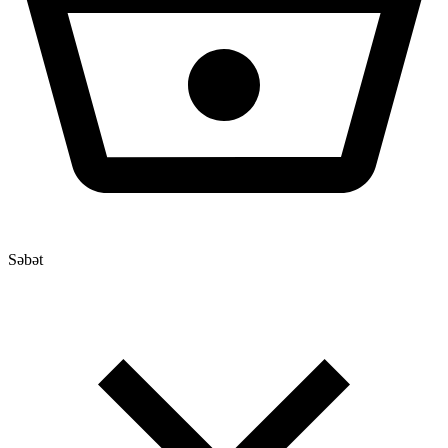
Səbət