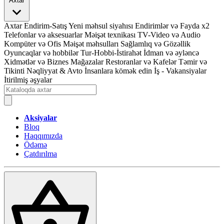
Axtar
Axtar
Endirim-Satış
Yeni məhsul siyahısı
Endirimlər və Fayda x2
Telefonlar və aksesuarlar
Məişət texnikası
TV-Video və Audio
Kompüter və Ofis
Məişət məhsulları
Sağlamlıq və Gözəllik
Oyuncaqlar və hobbilər
Tur-Hobbi-İstirahət
İdman və əyləncə
Xidmətlər və Biznes
Mağazalar
Restoranlar və Kafelər
Təmir və
Tikinti
Nəqliyyat & Avto
İnsanlara kömək edin
İş - Vakansiyalar
İtirilmiş əşyalar
Aksiyalar
Bloq
Haqqımızda
Ödəmə
Çatdırılma