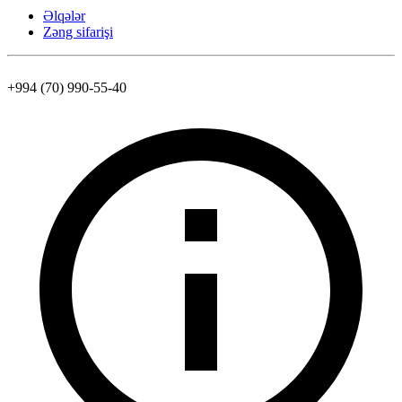
Əlqələr
Zəng sifarişi
+994 (70) 990-55-40