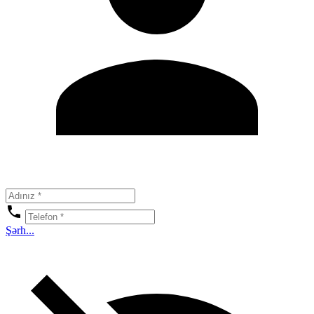
Şərh...