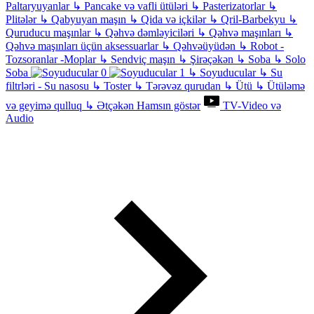
Paltaryuyanlar
↳
Pancake və vafli ütüləri
↳
Pasterizatorlar
↳
Plitələr
↳
Qabyuyan maşın
↳
Qida və içkilər
↳
Qril-Barbekyu
↳
Quruducu maşınlar
↳
Qəhvə dəmləyiciləri
↳
Qəhvə maşınları
↳
Qəhvə maşınları üçün aksessuarlar
↳
Qəhvəüyüdən
↳
Robot -
Tozsoranlar -Moplar
↳
Sendviç maşın
↳
Şirəçəkən
↳
Soba
↳
Solo
Soba
↳
Soyuducular
↳
Su
filtrləri - Su nasosu
↳
Toster
↳
Tərəvəz qurudan
↳
Ütü
↳
Ütüləmə
və geyimə qulluq
↳
Ətçəkən
Hamsın göstər
TV-Video və
Audio