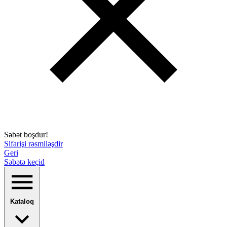
Səbət boşdur!
Sifarişi rəsmiləşdir
Geri
Səbətə keçid
Kataloq