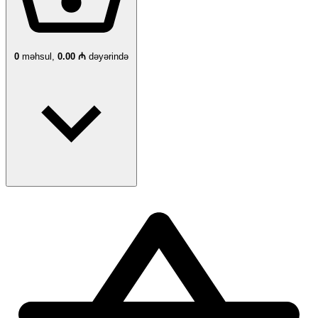
0
məhsul,
0.00 ₼
dəyərində