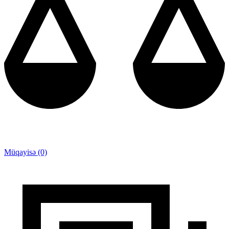
Müqayisə (0)