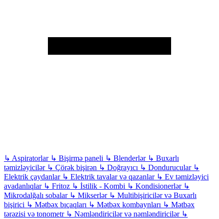
↳
Aspiratorlar
↳
Bişirmə paneli
↳
Blenderlər
↳
Buxarlı
təmizləyicilər
↳
Çörək bişirən
↳
Doğrayıcı
↳
Dondurucular
↳
Elektrik çaydanlar
↳
Elektrik tavalar və qazanlar
↳
Ev təmizləyici
avadanlıqlar
↳
Fritoz
↳
İstilik - Kombi
↳
Kondisionerlər
↳
Mikrodalğalı sobalar
↳
Mikserlər
↳
Multibişiricilər və Buxarlı
bişirici
↳
Mətbəx bıçaqları
↳
Mətbəx kombaynları
↳
Mətbəx
tərəzisi və tonometr
↳
Nəmləndiricilər və nəmləndiricilər
↳