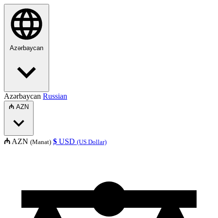
Azərbaycan
Azərbaycan
Russian
₼
AZN
₼
AZN
$
USD
(Manat)
(US Dollar)