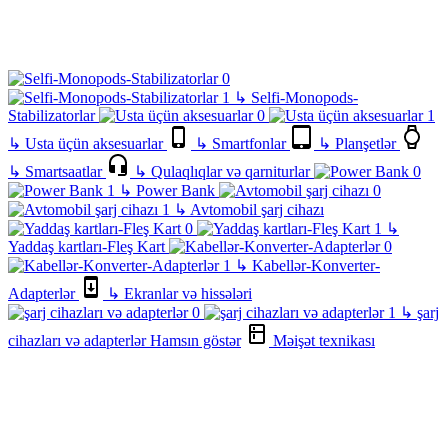
↳
Selfi-Monopods-
Stabilizatorlar
↳
Usta üçün aksesuarlar
↳
Smartfonlar
↳
Planşetlər
↳
Smartsaatlar
↳
Qulaqlıqlar və qarniturlar
↳
Power Bank
↳
Avtomobil şarj cihazı
↳
Yaddaş kartları-Fleş Kart
↳
Kabellər-Konverter-
Adapterlər
↳
Ekranlar və hissələri
↳
şarj
cihazları və adapterlər
Hamsın göstər
Məişət texnikası