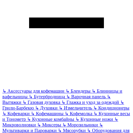
↳
Аксессуары для кофемашин
↳
Блендеры
↳
Блинницы и
вафельницы
↳
Бутербродница
↳
Варочная панель
↳
Вытяжки
↳
Газовая духовка
↳
Глажка и уход за одеждой
↳
Грили-Барбекю
↳
Духовки
↳
Измельчитель
↳
Кондиционеры
↳
Кофеварки
↳
Кофемашины
↳
Кофемолка
↳
Кухонные весы
и Тонометр
↳
Кухонные комбайны
↳
Кухонные ножи
↳
Микроволновки
↳
Миксеры
↳
Морозильники
↳
Мультиварки и Пароварки
↳
Мясорубки
↳
Оборудования для