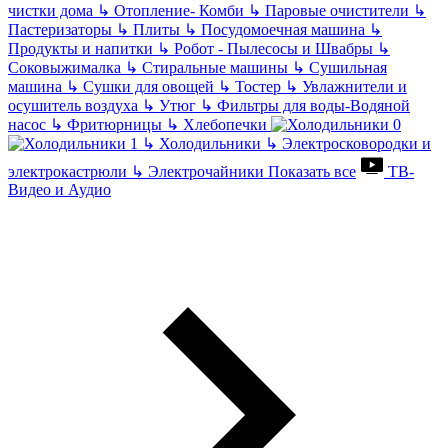
чистки дома
↳
Отопление- Комби
↳
Паровые очистители
↳
Пастеризаторы
↳
Плиты
↳
Посудомоечная машина
↳
Продукты и напитки
↳
Робот - Пылесосы и Швабры
↳
Соковыжималка
↳
Стиральные машины
↳
Сушильная
машина
↳
Сушки для овощей
↳
Тостер
↳
Увлажнители и
осушитель воздуха
↳
Утюг
↳
Фильтры для воды-Водяной
насос
↳
Фритюрницы
↳
Хлебопечки
↳
Холодильники
↳
Электросковородки и
электрокастрюли
↳
Электрочайники
Показать все
ТВ-
Видео и Аудио