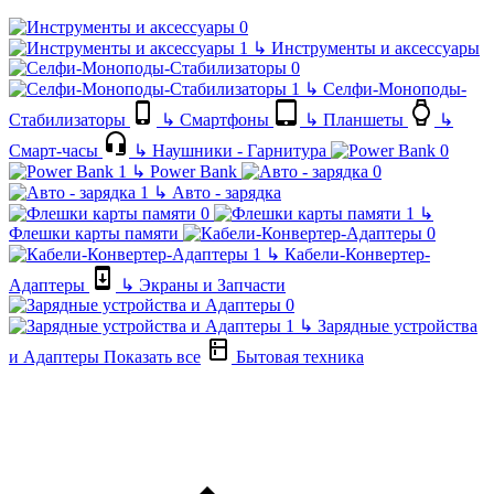
↳
Инструменты и аксессуары
↳
Селфи-Моноподы-
Стабилизаторы
↳
Смартфоны
↳
Планшеты
↳
Смарт-часы
↳
Наушники - Гарнитура
↳
Power Bank
↳
Авто - зарядка
↳
Флешки карты памяти
↳
Кабели-Конвертер-
Адаптеры
↳
Экраны и Запчасти
↳
Зарядные устройства
и Адаптеры
Показать все
Бытовая техника