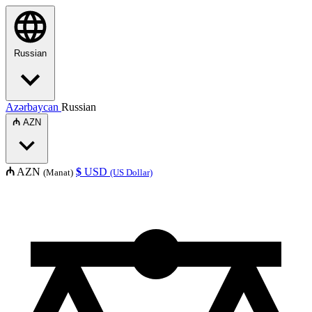
Russian
Azərbaycan
Russian
₼
AZN
₼
AZN
$
USD
(Manat)
(US Dollar)