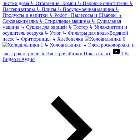
чистки дома
↳
Отопление- Комби
↳
Паровые очистители
↳
Пастеризаторы
↳
Плиты
↳
Посудомоечная машина
↳
Продукты и напитки
↳
Робот - Пылесосы и Швабры
↳
Соковыжималка
↳
Стиральные машины
↳
Сушильная
машина
↳
Сушки для овощей
↳
Тостер
↳
Увлажнители и
осушитель воздуха
↳
Утюг
↳
Фильтры для воды-Водяной
насос
↳
Фритюрницы
↳
Хлебопечки
↳
Холодильники
↳
Электросковородки и
электрокастрюли
↳
Электрочайники
Показать все
ТВ-
Видео и Аудио