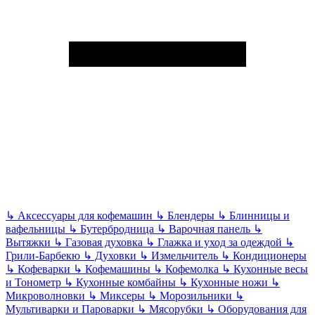
↳
Аксессуары для кофемашин
↳
Блендеры
↳
Блинницы и
вафельницы
↳
Бутербродница
↳
Варочная панель
↳
Вытяжки
↳
Газовая духовка
↳
Глажка и уход за одеждой
↳
Грили-Барбекю
↳
Духовки
↳
Измельчитель
↳
Кондиционеры
↳
Кофеварки
↳
Кофемашины
↳
Кофемолка
↳
Кухонные весы
и Тонометр
↳
Кухонные комбайны
↳
Кухонные ножи
↳
Микроволновки
↳
Миксеры
↳
Морозильники
↳
Мультиварки и Пароварки
↳
Мясорубки
↳
Оборудования для