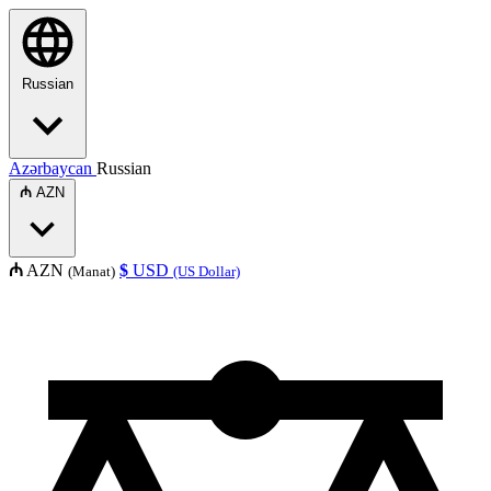
Russian
Azərbaycan
Russian
₼
AZN
₼
AZN
$
USD
(Manat)
(US Dollar)