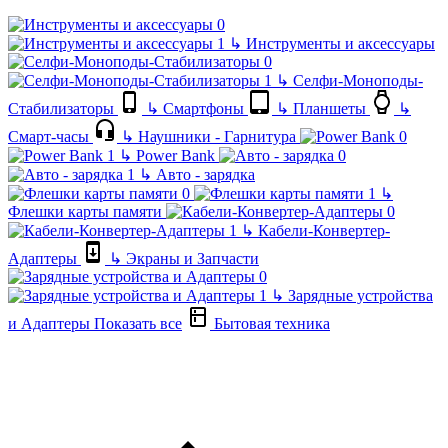
↳
Инструменты и аксессуары
↳
Селфи-Моноподы-
Стабилизаторы
↳
Смартфоны
↳
Планшеты
↳
Смарт-часы
↳
Наушники - Гарнитура
↳
Power Bank
↳
Авто - зарядка
↳
Флешки карты памяти
↳
Кабели-Конвертер-
Адаптеры
↳
Экраны и Запчасти
↳
Зарядные устройства
и Адаптеры
Показать все
Бытовая техника