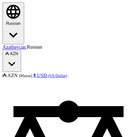
Russian
Azərbaycan
Russian
₼
AZN
₼
AZN
$
USD
(Manat)
(US Dollar)