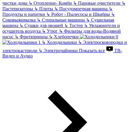
чистки дома
↳
Отопление- Комби
↳
Паровые очистители
↳
Пастеризаторы
↳
Плиты
↳
Посудомоечная машина
↳
Продукты и напитки
↳
Робот - Пылесосы и Швабры
↳
Соковыжималка
↳
Стиральные машины
↳
Сушильная
машина
↳
Сушки для овощей
↳
Тостер
↳
Увлажнители и
осушитель воздуха
↳
Утюг
↳
Фильтры для воды-Водяной
насос
↳
Фритюрницы
↳
Хлебопечки
↳
Холодильники
↳
Электросковородки и
электрокастрюли
↳
Электрочайники
Показать все
ТВ-
Видео и Аудио