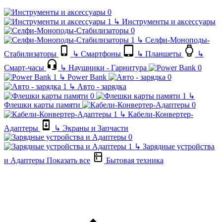
↳
Инструменты и аксессуары
↳
Селфи-Моноподы-
Стабилизаторы
↳
Смартфоны
↳
Планшеты
↳
Смарт-часы
↳
Наушники - Гарнитура
↳
Power Bank
↳
Авто - зарядка
↳
Флешки карты памяти
↳
Кабели-Конвертер-
Адаптеры
↳
Экраны и Запчасти
↳
Зарядные устройства
и Адаптеры
Показать все
Бытовая техника