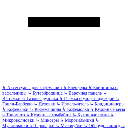
↳
Аксессуары для кофемашин
↳
Блендеры
↳
Блинницы и
вафельницы
↳
Бутербродница
↳
Варочная панель
↳
Вытяжки
↳
Газовая духовка
↳
Глажка и уход за одеждой
↳
Грили-Барбекю
↳
Духовки
↳
Измельчитель
↳
Кондиционеры
↳
Кофеварки
↳
Кофемашины
↳
Кофемолка
↳
Кухонные весы
и Тонометр
↳
Кухонные комбайны
↳
Кухонные ножи
↳
Микроволновки
↳
Миксеры
↳
Морозильники
↳
Мультиварки и Пароварки
↳
Мясорубки
↳
Оборудования для