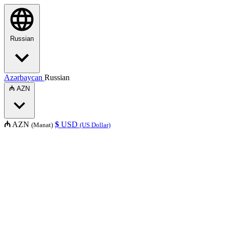
Russian
Azərbaycan
Russian
₼
AZN
₼
AZN
$
USD
(Manat)
(US Dollar)