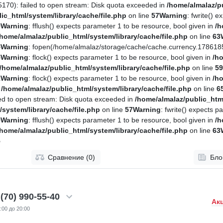
170): failed to open stream: Disk quota exceeded in
/home/almalaz/pu
ic_html/system/library/cache/file.php
on line
57
Warning
: fwrite() 
9
Warning
: fflush() expects parameter 1 to be resource, bool given in
/h
/home/almalaz/public_html/system/library/cache/file.php
on line
63
5
Warning
: fopen(/home/almalaz/storage/cache/cache.currency.1786185
5
Warning
: flock() expects parameter 1 to be resource, bool given in
/ho
/home/almalaz/public_html/system/library/cache/file.php
on line
59
1
Warning
: flock() expects parameter 1 to be resource, bool given in
/ho
n
/home/almalaz/public_html/system/library/cache/file.php
on line
6
ed to open stream: Disk quota exceeded in
/home/almalaz/public_html
system/library/cache/file.php
on line
57
Warning
: fwrite() expects p
9
Warning
: fflush() expects parameter 1 to be resource, bool given in
/h
/home/almalaz/public_html/system/library/cache/file.php
on line
63
5
Сравнение (0)
Бло
(70) 990-55-40
Ак
:00 до 20:00