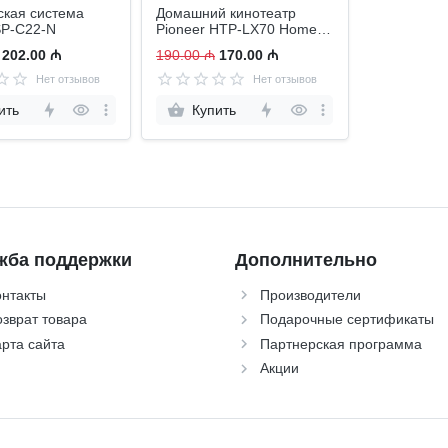
ская система
Домашний кинотеатр
SP-C22-N
Pioneer HTP-LX70 Home
Theater System
202.00 ₼
190.00 ₼
170.00 ₼
Нет отзывов
Нет отзывов
ить
Купить
жба поддержки
Дополнительно
онтакты
Производители
зврат товара
Подарочные сертификаты
рта сайта
Партнерская программа
Акции