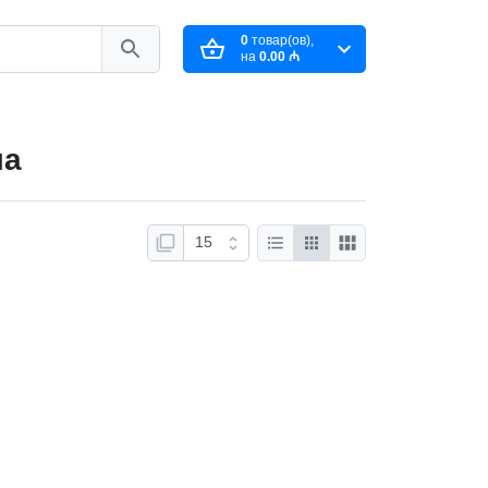
0
товар(ов),
на
0.00 ₼
ма