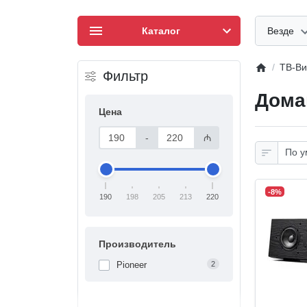
Каталог
Везде
ТВ-Ви
Фильтр
Дома
Цена
-
₼
-8%
190
198
205
213
220
Производитель
Pioneer
2