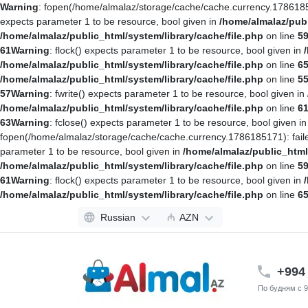
Warning
: fopen(/home/almalaz/storage/cache/cache.currency.1786185
expects parameter 1 to be resource, bool given in
/home/almalaz/publ
/home/almalaz/public_html/system/library/cache/file.php
on line
5
61
Warning
: flock() expects parameter 1 to be resource, bool given in
/home/almalaz/public_html/system/library/cache/file.php
on line
6
/home/almalaz/public_html/system/library/cache/file.php
on line
5
57
Warning
: fwrite() expects parameter 1 to be resource, bool given in
/home/almalaz/public_html/system/library/cache/file.php
on line
6
63
Warning
: fclose() expects parameter 1 to be resource, bool given i
fopen(/home/almalaz/storage/cache/cache.currency.1786185171): fail
parameter 1 to be resource, bool given in
/home/almalaz/public_html/
/home/almalaz/public_html/system/library/cache/file.php
on line
5
61
Warning
: flock() expects parameter 1 to be resource, bool given in
/home/almalaz/public_html/system/library/cache/file.php
on line
6
Russian
₼
AZN
+994 
По будням с 9