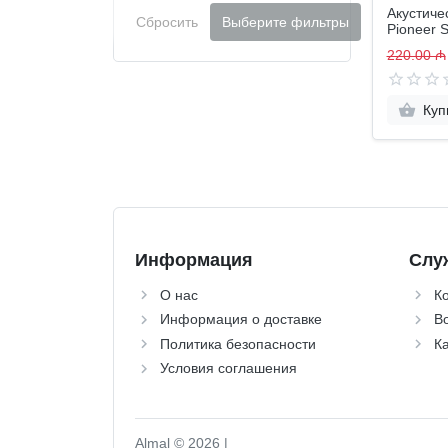
Акустиче
Сбросить
Выберите фильтры
Pioneer 
220.00 ₼
Куп
Информация
Слу
О нас
К
Информация о доставке
Во
Политика безопасности
Ка
Условия соглашения
Almal © 2026 |