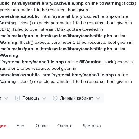
blic_html/system/library/cache/file.php
on line
55
Warning
: flock()
expects parameter 1 to be resource, bool given in
ome/almalaz/public_html/system/library/cache/file.php
on line
Warning
: fclose() expects parameter 1 to be resource, bool given in
171): failed to open stream: Disk quota exceeded in
me/almalaz/public_html/system/library/cache/file.php
on line
Warning
: fflush() expects parameter 1 to be resource, bool given in
me/almalaz/public_html/system/library/cache/file.php
on line
5
Warning
:
/system/library/cache/file.php
on line
55
Warning
: flock() expects
arameter 1 to be resource, bool given in
ome/almalaz/public_html/system/library/cache/file.php
on line
Warning
: fclose() expects parameter 1 to be resource, bool given in
г
Помощь
Личный кабинет
ции
Блог
О нас
Оплата
Доставка