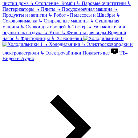
чистки дома
↳
Отопление- Комби
↳
Паровые очистители
↳
Пастеризаторы
↳
Плиты
↳
Посудомоечная машина
↳
Продукты и напитки
↳
Робот - Пылесосы и Швабры
↳
Соковыжималка
↳
Стиральные машины
↳
Сушильная
машина
↳
Сушки для овощей
↳
Тостер
↳
Увлажнители и
осушитель воздуха
↳
Утюг
↳
Фильтры для воды-Водяной
насос
↳
Фритюрницы
↳
Хлебопечки
↳
Холодильники
↳
Электросковородки и
электрокастрюли
↳
Электрочайники
Показать все
ТВ-
Видео и Аудио