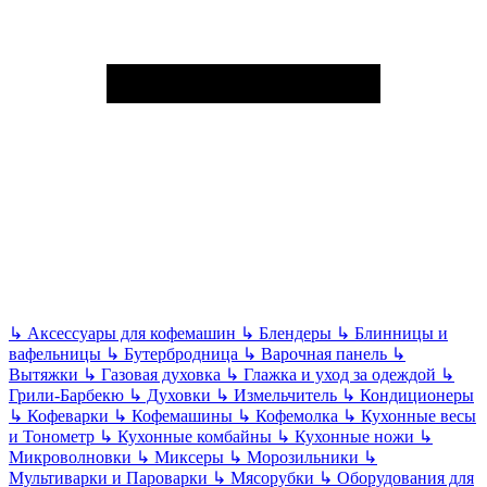
↳
Аксессуары для кофемашин
↳
Блендеры
↳
Блинницы и
вафельницы
↳
Бутербродница
↳
Варочная панель
↳
Вытяжки
↳
Газовая духовка
↳
Глажка и уход за одеждой
↳
Грили-Барбекю
↳
Духовки
↳
Измельчитель
↳
Кондиционеры
↳
Кофеварки
↳
Кофемашины
↳
Кофемолка
↳
Кухонные весы
и Тонометр
↳
Кухонные комбайны
↳
Кухонные ножи
↳
Микроволновки
↳
Миксеры
↳
Морозильники
↳
Мультиварки и Пароварки
↳
Мясорубки
↳
Оборудования для