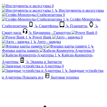
↳
Инструменты и аксессуары
↳
Селфи-Моноподы-
Стабилизаторы
↳
Смартфоны
↳
Планшеты
↳
Смарт-часы
↳
Наушники - Гарнитура
↳
Power Bank
↳
Авто - зарядка
↳
Флешки карты памяти
↳
Кабели-Конвертер-
Адаптеры
↳
Экраны и Запчасти
↳
Зарядные устройства
и Адаптеры
Показать все
Бытовая техника