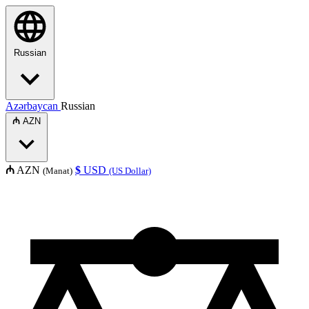
Russian
Azərbaycan
Russian
₼
AZN
₼
AZN
$
USD
(Manat)
(US Dollar)