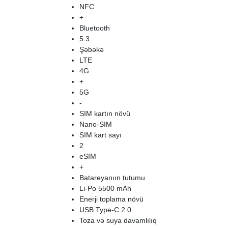
NFC
+
Bluetooth
5.3
Şəbəkə
LTE
4G
+
5G
-
SIM kartın növü
Nano-SIM
SIM kart sayı
2
eSIM
+
Batareyanıın tutumu
Li-Po 5500 mAh
Enerji toplama növü
USB Type-C 2.0
Toza və suya davamlılıq