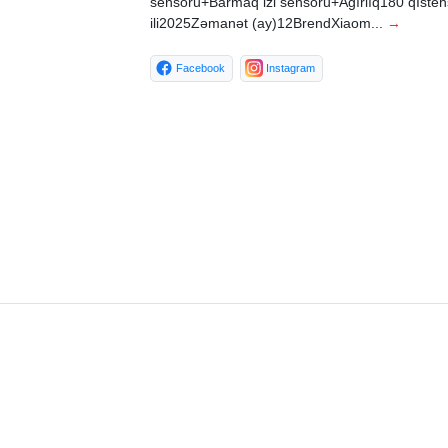
sensoru+Barmaq izi sensoru+Ağırlıq180 qİsteh
ili2025Zəmanət (ay)12BrendXiaom...
→
Facebook
Instagram