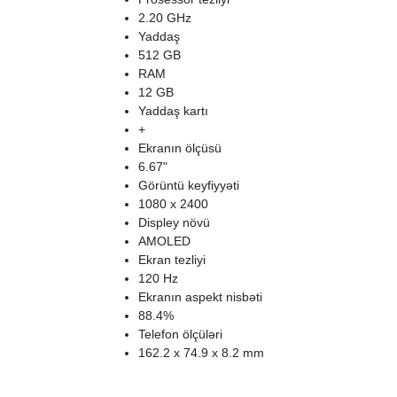
2.20 GHz
Yaddaş
512 GB
RAM
12 GB
Yaddaş kartı
+
Ekranın ölçüsü
6.67"
Görüntü keyfiyyəti
1080 x 2400
Displey növü
AMOLED
Ekran tezliyi
120 Hz
Ekranın aspekt nisbəti
88.4%
Telefon ölçüləri
162.2 x 74.9 x 8.2 mm