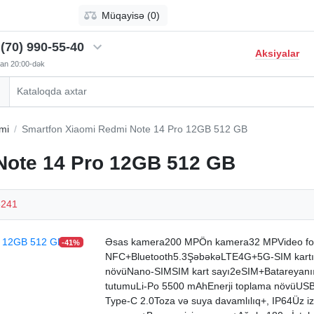
Müqayisə (0)
(70) 990-55-40
Aksiyalar
-dan 20:00-dək
mi
Smartfon Xiaomi Redmi Note 14 Pro 12GB 512 GB
Note 14 Pro 12GB 512 GB
3241
Əsas kamera200 MPÖn kamera32 MPVideo fo
-41%
NFC+Bluetooth5.3ŞəbəkəLTE4G+5G-SIM kart
növüNano-SIMSIM kart sayı2eSIM+Batareyanı
tutumuLi-Po 5500 mAhEnerji toplama növüUS
Type-C 2.0Toza və suya davamlılıq+, IP64Üz iz