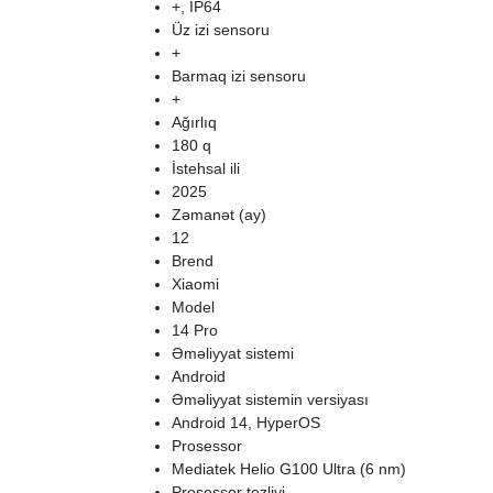
+, IP64
Üz izi sensoru
+
Barmaq izi sensoru
+
Ağırlıq
180 q
İstehsal ili
2025
Zəmanət (ay)
12
Brend
Xiaomi
Model
14 Pro
Əməliyyat sistemi
Android
Əməliyyat sistemin versiyası
Android 14, HyperOS
Prosessor
Mediatek Helio G100 Ultra (6 nm)
Prosessor tezliyi