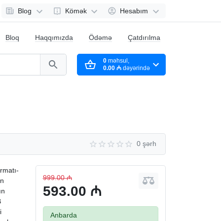
Blog
Kömək
Hesabım
Bloq
Haqqımızda
Ödəmə
Çatdırılma
0
məhsul,
0.00 ₼
dəyərində
0 şərh
rmatı-
999.00 ₼
ın
593.00 ₼
ın
B
i
Anbarda