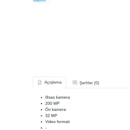
Açıqlama
Şərhlər (0)
Əsas kamera
200 MP
Ön kamera
32 MP
Video formatı
-