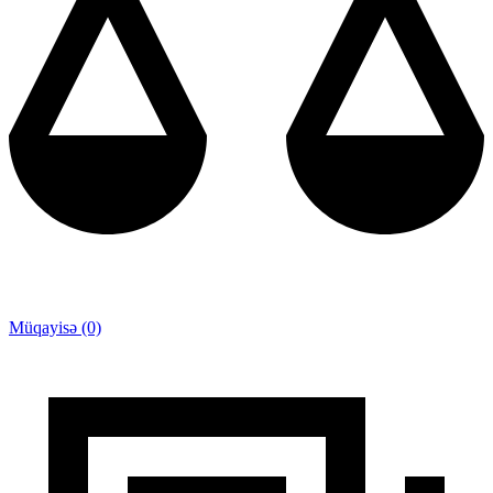
Müqayisə (0)