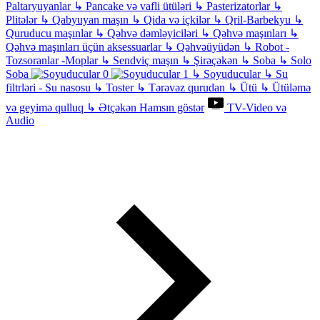
Paltaryuyanlar
↳
Pancake və vafli ütüləri
↳
Pasterizatorlar
↳
Plitələr
↳
Qabyuyan maşın
↳
Qida və içkilər
↳
Qril-Barbekyu
↳
Quruducu maşınlar
↳
Qəhvə dəmləyiciləri
↳
Qəhvə maşınları
↳
Qəhvə maşınları üçün aksessuarlar
↳
Qəhvəüyüdən
↳
Robot -
Tozsoranlar -Moplar
↳
Sendviç maşın
↳
Şirəçəkən
↳
Soba
↳
Solo
Soba
↳
Soyuducular
↳
Su
filtrləri - Su nasosu
↳
Toster
↳
Tərəvəz qurudan
↳
Ütü
↳
Ütüləmə
və geyimə qulluq
↳
Ətçəkən
Hamsın göstər
TV-Video və
Audio