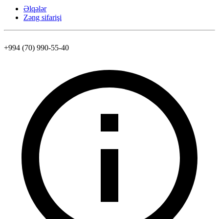
Əlqələr
Zəng sifarişi
+994 (70) 990-55-40