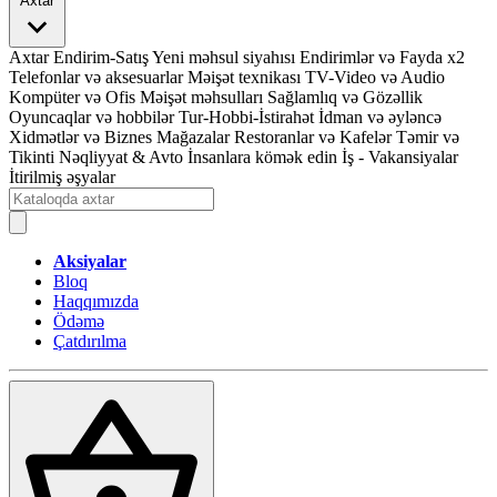
Axtar
Axtar
Endirim-Satış
Yeni məhsul siyahısı
Endirimlər və Fayda x2
Telefonlar və aksesuarlar
Məişət texnikası
TV-Video və Audio
Kompüter və Ofis
Məişət məhsulları
Sağlamlıq və Gözəllik
Oyuncaqlar və hobbilər
Tur-Hobbi-İstirahət
İdman və əyləncə
Xidmətlər və Biznes
Mağazalar
Restoranlar və Kafelər
Təmir və
Tikinti
Nəqliyyat & Avto
İnsanlara kömək edin
İş - Vakansiyalar
İtirilmiş əşyalar
Aksiyalar
Bloq
Haqqımızda
Ödəmə
Çatdırılma