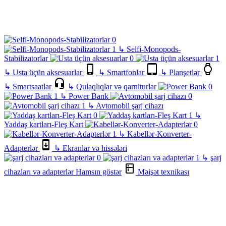
↳
Selfi-Monopods-
Stabilizatorlar
↳
Usta üçün aksesuarlar
↳
Smartfonlar
↳
Planşetlər
↳
Smartsaatlar
↳
Qulaqlıqlar və qarniturlar
↳
Power Bank
↳
Avtomobil şarj cihazı
↳
Yaddaş kartları-Fleş Kart
↳
Kabellər-Konverter-
Adapterlər
↳
Ekranlar və hissələri
↳
şarj
cihazları və adapterlər
Hamsın göstər
Məişət texnikası