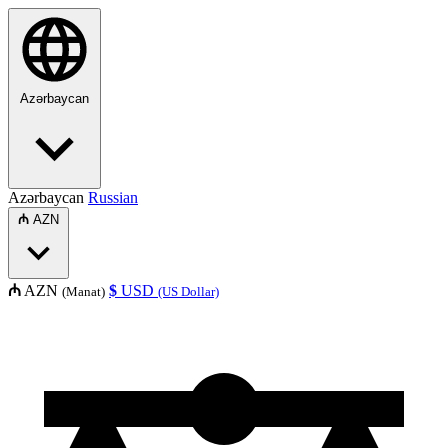
Azərbaycan
Azərbaycan
Russian
₼
AZN
₼
AZN
$
USD
(Manat)
(US Dollar)