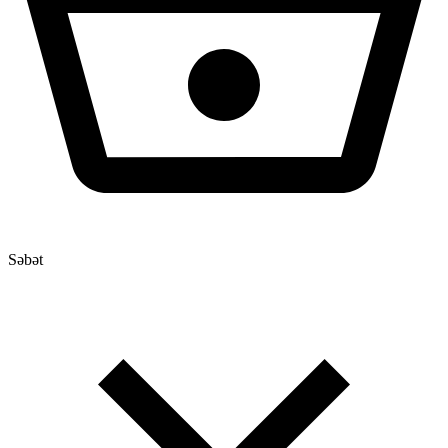
Səbət