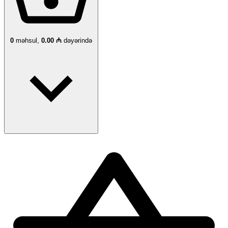
0
məhsul,
0.00 ₼
dəyərində