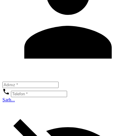
Şərh...