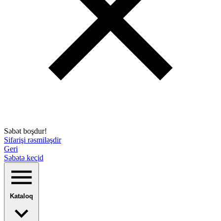
Səbət boşdur!
Sifarişi rəsmiləşdir
Geri
Səbətə keçid
Kataloq