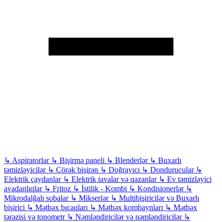
↳
Aspiratorlar
↳
Bişirmə paneli
↳
Blenderlər
↳
Buxarlı
təmizləyicilər
↳
Çörək bişirən
↳
Doğrayıcı
↳
Dondurucular
↳
Elektrik çaydanlar
↳
Elektrik tavalar və qazanlar
↳
Ev təmizləyici
avadanlıqlar
↳
Fritoz
↳
İstilik - Kombi
↳
Kondisionerlər
↳
Mikrodalğalı sobalar
↳
Mikserlər
↳
Multibişiricilər və Buxarlı
bişirici
↳
Mətbəx bıçaqları
↳
Mətbəx kombaynları
↳
Mətbəx
tərəzisi və tonometr
↳
Nəmləndiricilər və nəmləndiricilər
↳