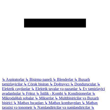
↳
Aspiratorlar
↳
Bişirmə paneli
↳
Blenderlər
↳
Buxarlı
təmizləyicilər
↳
Çörək bişirən
↳
Doğrayıcı
↳
Dondurucular
↳
Elektrik çaydanlar
↳
Elektrik tavalar və qazanlar
↳
Ev təmizləyici
avadanlıqlar
↳
Fritoz
↳
İstilik - Kombi
↳
Kondisionerlər
↳
Mikrodalğalı sobalar
↳
Mikserlər
↳
Multibişiricilər və Buxarlı
bişirici
↳
Mətbəx bıçaqları
↳
Mətbəx kombaynları
↳
Mətbəx
tərəzisi və tonometr
↳
Nəmləndiricilər və nəmləndiricilər
↳