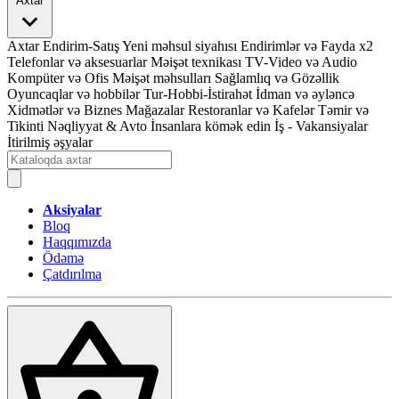
Axtar
Axtar
Endirim-Satış
Yeni məhsul siyahısı
Endirimlər və Fayda x2
Telefonlar və aksesuarlar
Məişət texnikası
TV-Video və Audio
Kompüter və Ofis
Məişət məhsulları
Sağlamlıq və Gözəllik
Oyuncaqlar və hobbilər
Tur-Hobbi-İstirahət
İdman və əyləncə
Xidmətlər və Biznes
Mağazalar
Restoranlar və Kafelər
Təmir və
Tikinti
Nəqliyyat & Avto
İnsanlara kömək edin
İş - Vakansiyalar
İtirilmiş əşyalar
Aksiyalar
Bloq
Haqqımızda
Ödəmə
Çatdırılma