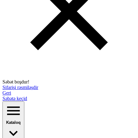
Səbət boşdur!
Sifarişi rəsmiləşdir
Geri
Səbətə keçid
Kataloq