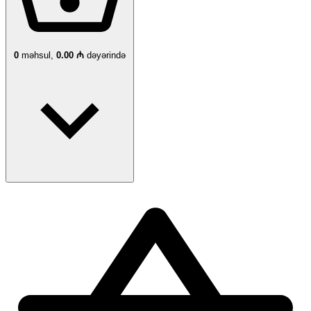
0
məhsul,
0.00 ₼
dəyərində