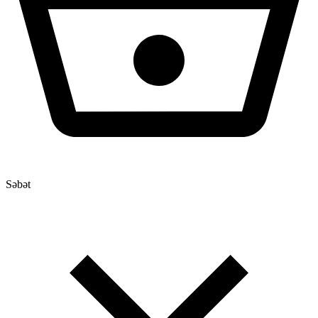
Səbət