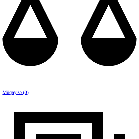
Müqayisə (0)