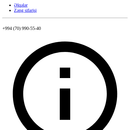
Əlqələr
Zəng sifarişi
+994 (70) 990-55-40