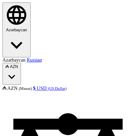
Azərbaycan
Azərbaycan
Russian
₼
AZN
₼
AZN
$
USD
(Manat)
(US Dollar)