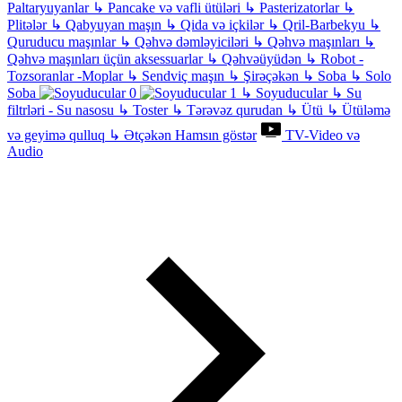
Paltaryuyanlar
↳
Pancake və vafli ütüləri
↳
Pasterizatorlar
↳
Plitələr
↳
Qabyuyan maşın
↳
Qida və içkilər
↳
Qril-Barbekyu
↳
Quruducu maşınlar
↳
Qəhvə dəmləyiciləri
↳
Qəhvə maşınları
↳
Qəhvə maşınları üçün aksessuarlar
↳
Qəhvəüyüdən
↳
Robot -
Tozsoranlar -Moplar
↳
Sendviç maşın
↳
Şirəçəkən
↳
Soba
↳
Solo
Soba
↳
Soyuducular
↳
Su
filtrləri - Su nasosu
↳
Toster
↳
Tərəvəz qurudan
↳
Ütü
↳
Ütüləmə
və geyimə qulluq
↳
Ətçəkən
Hamsın göstər
TV-Video və
Audio