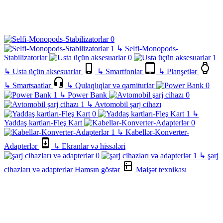
↳
Selfi-Monopods-
Stabilizatorlar
↳
Usta üçün aksesuarlar
↳
Smartfonlar
↳
Planşetlər
↳
Smartsaatlar
↳
Qulaqlıqlar və qarniturlar
↳
Power Bank
↳
Avtomobil şarj cihazı
↳
Yaddaş kartları-Fleş Kart
↳
Kabellər-Konverter-
Adapterlər
↳
Ekranlar və hissələri
↳
şarj
cihazları və adapterlər
Hamsın göstər
Məişət texnikası