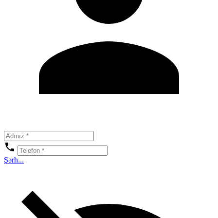
Şərh...