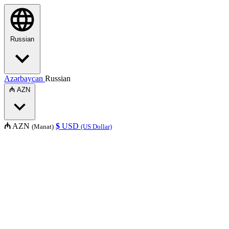
Russian
Azərbaycan
Russian
₼
AZN
₼
AZN
$
USD
(Manat)
(US Dollar)