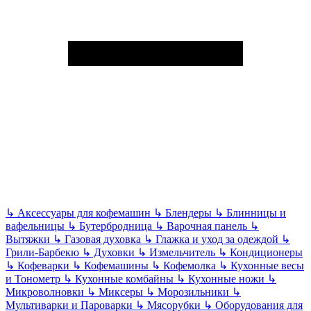
↳
Аксессуары для кофемашин
↳
Блендеры
↳
Блинницы и
вафельницы
↳
Бутербродница
↳
Варочная панель
↳
Вытяжки
↳
Газовая духовка
↳
Глажка и уход за одеждой
↳
Грили-Барбекю
↳
Духовки
↳
Измельчитель
↳
Кондиционеры
↳
Кофеварки
↳
Кофемашины
↳
Кофемолка
↳
Кухонные весы
и Тонометр
↳
Кухонные комбайны
↳
Кухонные ножи
↳
Микроволновки
↳
Миксеры
↳
Морозильники
↳
Мультиварки и Пароварки
↳
Мясорубки
↳
Оборудования для