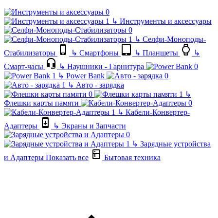
↳
Инструменты и аксессуары
↳
Селфи-Моноподы-
Стабилизаторы
↳
Смартфоны
↳
Планшеты
↳
Смарт-часы
↳
Наушники - Гарнитура
↳
Power Bank
↳
Авто - зарядка
↳
Флешки карты памяти
↳
Кабели-Конвертер-
Адаптеры
↳
Экраны и Запчасти
↳
Зарядные устройства
и Адаптеры
Показать все
Бытовая техника