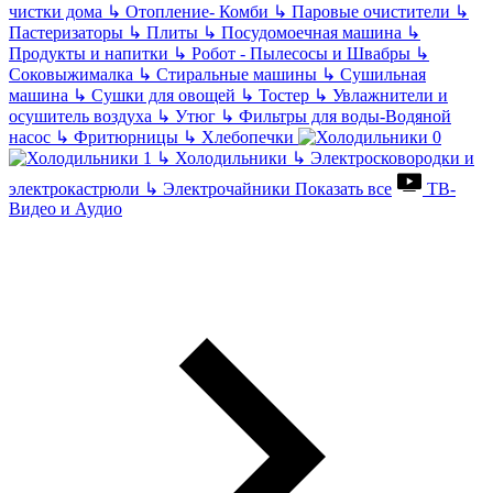
чистки дома
↳
Отопление- Комби
↳
Паровые очистители
↳
Пастеризаторы
↳
Плиты
↳
Посудомоечная машина
↳
Продукты и напитки
↳
Робот - Пылесосы и Швабры
↳
Соковыжималка
↳
Стиральные машины
↳
Сушильная
машина
↳
Сушки для овощей
↳
Тостер
↳
Увлажнители и
осушитель воздуха
↳
Утюг
↳
Фильтры для воды-Водяной
насос
↳
Фритюрницы
↳
Хлебопечки
↳
Холодильники
↳
Электросковородки и
электрокастрюли
↳
Электрочайники
Показать все
ТВ-
Видео и Аудио