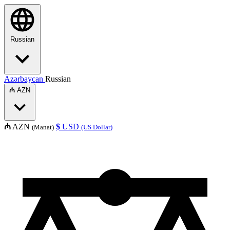
Russian
Azərbaycan
Russian
₼
AZN
₼
AZN
$
USD
(Manat)
(US Dollar)