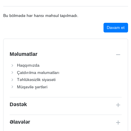
Bu bölmədə hər hansı məhsul tapılmadı.
Davam et
Məlumatlar
Haqqımızda
Çatdırılma məlumatları
Təhlükəsizlik siyasəti
Müqavilə şərtləri
Dəstək
Əlavələr