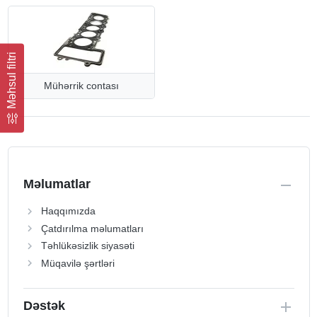
Məhsul filtri
Mühərrik contası
Məlumatlar
Haqqımızda
Çatdırılma məlumatları
Təhlükəsizlik siyasəti
Müqavilə şərtləri
Dəstək