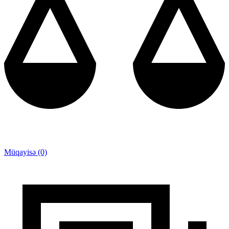
Müqayisə (0)