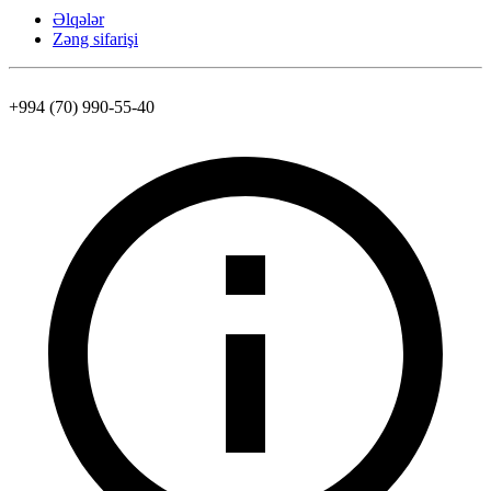
Əlqələr
Zəng sifarişi
+994 (70) 990-55-40