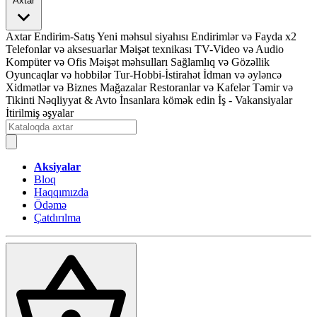
Axtar
Axtar
Endirim-Satış
Yeni məhsul siyahısı
Endirimlər və Fayda x2
Telefonlar və aksesuarlar
Məişət texnikası
TV-Video və Audio
Kompüter və Ofis
Məişət məhsulları
Sağlamlıq və Gözəllik
Oyuncaqlar və hobbilər
Tur-Hobbi-İstirahət
İdman və əyləncə
Xidmətlər və Biznes
Mağazalar
Restoranlar və Kafelər
Təmir və
Tikinti
Nəqliyyat & Avto
İnsanlara kömək edin
İş - Vakansiyalar
İtirilmiş əşyalar
Aksiyalar
Bloq
Haqqımızda
Ödəmə
Çatdırılma