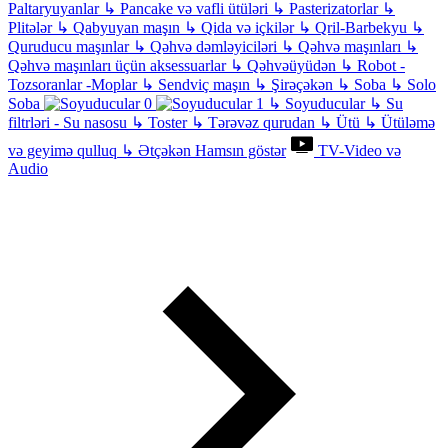
Paltaryuyanlar
↳
Pancake və vafli ütüləri
↳
Pasterizatorlar
↳
Plitələr
↳
Qabyuyan maşın
↳
Qida və içkilər
↳
Qril-Barbekyu
↳
Quruducu maşınlar
↳
Qəhvə dəmləyiciləri
↳
Qəhvə maşınları
↳
Qəhvə maşınları üçün aksessuarlar
↳
Qəhvəüyüdən
↳
Robot -
Tozsoranlar -Moplar
↳
Sendviç maşın
↳
Şirəçəkən
↳
Soba
↳
Solo
Soba
↳
Soyuducular
↳
Su
filtrləri - Su nasosu
↳
Toster
↳
Tərəvəz qurudan
↳
Ütü
↳
Ütüləmə
və geyimə qulluq
↳
Ətçəkən
Hamsın göstər
TV-Video və
Audio