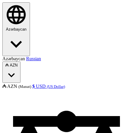
Azərbaycan
Azərbaycan
Russian
₼
AZN
₼
AZN
$
USD
(Manat)
(US Dollar)