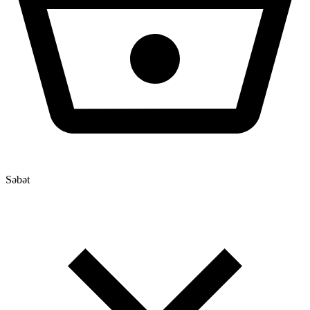
Səbət