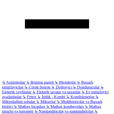
↳
Aspiratorlar
↳
Bişirmə paneli
↳
Blenderlər
↳
Buxarlı
təmizləyicilər
↳
Çörək bişirən
↳
Doğrayıcı
↳
Dondurucular
↳
Elektrik çaydanlar
↳
Elektrik tavalar və qazanlar
↳
Ev təmizləyici
avadanlıqlar
↳
Fritoz
↳
İstilik - Kombi
↳
Kondisionerlər
↳
Mikrodalğalı sobalar
↳
Mikserlər
↳
Multibişiricilər və Buxarlı
bişirici
↳
Mətbəx bıçaqları
↳
Mətbəx kombaynları
↳
Mətbəx
tərəzisi və tonometr
↳
Nəmləndiricilər və nəmləndiricilər
↳