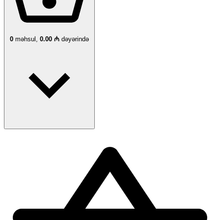
0
məhsul,
0.00 ₼
dəyərində