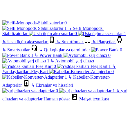
↳
Selfi-Monopods-
Stabilizatorlar
↳
Usta üçün aksesuarlar
↳
Smartfonlar
↳
Planşetlər
↳
Smartsaatlar
↳
Qulaqlıqlar və qarniturlar
↳
Power Bank
↳
Avtomobil şarj cihazı
↳
Yaddaş kartları-Fleş Kart
↳
Kabellər-Konverter-
Adapterlər
↳
Ekranlar və hissələri
↳
şarj
cihazları və adapterlər
Hamsın göstər
Məişət texnikası