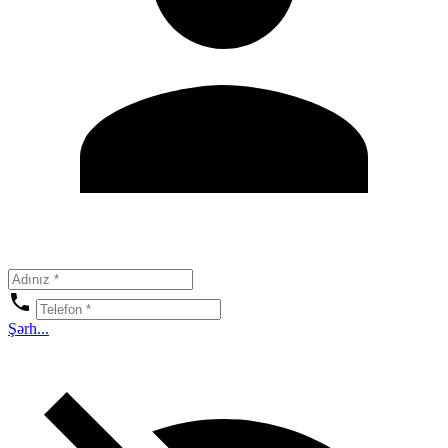
Şərh...